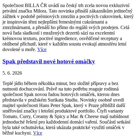
Společnost BILLA ČR uvádí na český trh zcela novou exkluzivní
privátní značku Milora. Tato novinka přináší zákazníkům jedinečný
zážitek v podobě prémiových zmrzlin a poctivých cukrovinek, který
je inspirován těmi nejlepšími řemeslnými cukrárnami a
zmrzlinárnami, a přenáší ho přímo do regálů svých prodejen. Celá
nová řada sladkostí i mražených dezertů sází na excelentní
krémovou texturu, poctivé ingredience, osvědčené receptury a
oblíbené příchutě, které v každém soustu evokují atmosféru letní
dovolené u moře.
Více
Spak představil nové hotové omáčky
5. 6. 2026
Teplé jídlo během několika minut, bez složité přípravy a bez
nutnosti dochucování. Právě na tuto potřebu reaguje rodinná
společnost Spak novou řadou hotových omáček, kterou dnes
představila v pražském Surikata Studiu. Novinky osobně uvedl
majitel společnosti Hans Peter Spak, který v Praze přiblížil další
směřování značky i letošní produktové portfolio. Čtyři varianty
Tomato, Curry, Creamy & Spicy a Mac & Cheese mají nabídnout
jednoduché řešení pro každodenní domácí vaření. Součástí setkání
byla také ochutnávka, která ukázala praktické využití omáček v
běžné kuchyni.
Více