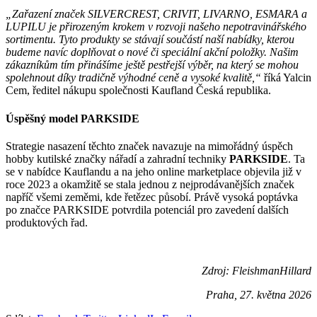
„Zařazení značek SILVERCREST, CRIVIT, LIVARNO, ESMARA a
LUPILU je přirozeným krokem v rozvoji našeho nepotravinářského
sortimentu. Tyto produkty se stávají součástí naší nabídky, kterou
budeme navíc doplňovat o nové či speciální akční položky. Našim
zákazníkům tím přinášíme ještě pestřejší výběr, na který se mohou
spolehnout díky tradičně výhodné ceně a vysoké kvalitě,“
říká Yalcin
Cem, ředitel nákupu společnosti Kaufland Česká republika.
Úspěšný model PARKSIDE
Strategie nasazení těchto značek navazuje na mimořádný úspěch
hobby kutilské značky nářadí a zahradní techniky
PARKSIDE
. Ta
se v nabídce Kauflandu a na jeho online marketplace objevila již v
roce 2023 a okamžitě se stala jednou z nejprodávanějších značek
napříč všemi zeměmi, kde řetězec působí. Právě vysoká poptávka
po značce PARKSIDE potvrdila potenciál pro zavedení dalších
produktových řad.
Zdroj: FleishmanHillard
Praha, 27. května 2026