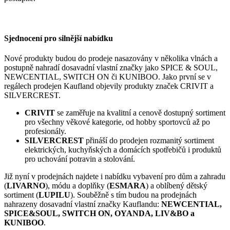
Sjednocení pro silnější nabídku
Nové produkty budou do prodeje nasazovány v několika vlnách a
postupně nahradí dosavadní vlastní značky jako SPICE & SOUL,
NEWCENTIAL, SWITCH ON či KUNIBOO. Jako první se v
regálech prodejen Kaufland objevily produkty značek CRIVIT a
SILVERCREST.
CRIVIT
se zaměřuje na kvalitní a cenově dostupný sortiment
pro všechny věkové kategorie, od hobby sportovců až po
profesionály.
SILVERCREST
přináší do prodejen rozmanitý sortiment
elektrických, kuchyňských a domácích spotřebičů i produktů
pro uchování potravin a stolování.
Již nyní v prodejnách najdete i nabídku vybavení pro dům a zahradu
(
LIVARNO
), módu a doplňky (
ESMARA
) a oblíbený dětský
sortiment (
LUPILU
). Souběžně s tím budou na prodejnách
nahrazeny dosavadní vlastní značky Kauflandu:
NEWCENTIAL,
SPICE&SOUL, SWITCH ON, OYANDA, LIV&BO a
KUNIBOO
.