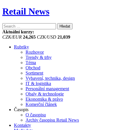
Retail News
Vyhledávání
Aktuální kurzy:
CZK/EUR
24,265
CZK/USD
21,039
Rubriky
Rozhovor
Trendy & trhy
Téma
Obchod
Sortiment
Vybavení, technika, design
IT & logistika
Personální management
Obaly & technologie
Ekonomika & právo
Komerční článek
Časopis
O časopisu
Archiv časopisu Retail News
Kontakty