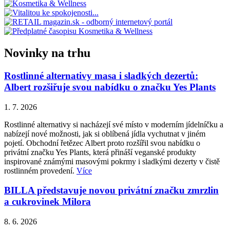
Novinky na trhu
Rostlinné alternativy masa i sladkých dezertů:
Albert rozšiřuje svou nabídku o značku Yes Plants
1. 7. 2026
Rostlinné alternativy si nacházejí své místo v moderním jídelníčku a
nabízejí nové možnosti, jak si oblíbená jídla vychutnat v jiném
pojetí. Obchodní řetězec Albert proto rozšířil svou nabídku o
privátní značku Yes Plants, která přináší veganské produkty
inspirované známými masovými pokrmy i sladkými dezerty v čistě
rostlinném provedení.
Více
BILLA představuje novou privátní značku zmrzlin
a cukrovinek Milora
8. 6. 2026