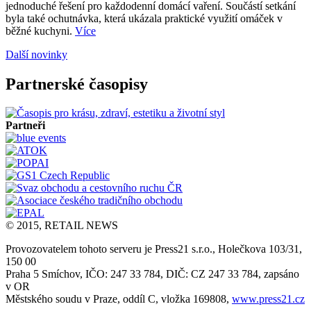
jednoduché řešení pro každodenní domácí vaření. Součástí setkání
byla také ochutnávka, která ukázala praktické využití omáček v
běžné kuchyni.
Více
Další novinky
Partnerské časopisy
Partneři
© 2015, RETAIL NEWS
Provozovatelem tohoto serveru je Press21 s.r.o., Holečkova 103/31,
150 00
Praha 5 Smíchov, IČO: 247 33 784, DIČ: CZ 247 33 784, zapsáno
v OR
Městského soudu v Praze, oddíl C, vložka 169808,
www.press21.cz