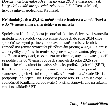
Dosažení čistých nulových emisí do roku 2050 je ambiciózní cíl,
který však dokážeme společně zvládnout,“
říká Renata Maierl,
tisková mluvčí společnosti Kaufland.
Krátkodobý cíl: o 42,4 % méně emisí z lesnictví a zemědělství a
o 35 % méně emisí z energetiky a průmyslu
Společnost Kaufland, která je součástí skupiny Schwarz, si stanovila
následující krátkodobý cíl pro emise Scope 3: do roku 2034 chce
společně se svými partnery a dodavateli snížit emise z lesnictví a
zemědělství (emise vznikající při pěstování plodin) o 42,4 % a emise
z energetiky a průmyslu (emise spojené se zpracováním, přepravou,
spotřebou a recyklací) o 35 %. Naším cílem je, aby dodavatelé, kteří
se podílejí na 80 % emisí Scope 3, stanovili do roku 2026 své
klimatické cíle v rámci iniciativy vědecky podložených cílů (SBTi).
Kaufland proto využívá platformu, která dodavatelům pomáhá
stanovovat jejich vlastní cíle pro snižování emisí na základě SBTi a
podporuje je v jejich úsilí. Doposud pocházelo 38 % emisí Scope 3
společnosti Kaufland od dodavatelů, kteří si stanovili cíle na snížení
emisí na základě SBTi.
Zdroj: FleishmanHillard