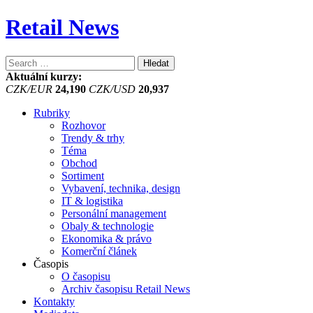
Retail News
Vyhledávání
Aktuální kurzy:
CZK/EUR
24,190
CZK/USD
20,937
Rubriky
Rozhovor
Trendy & trhy
Téma
Obchod
Sortiment
Vybavení, technika, design
IT & logistika
Personální management
Obaly & technologie
Ekonomika & právo
Komerční článek
Časopis
O časopisu
Archiv časopisu Retail News
Kontakty