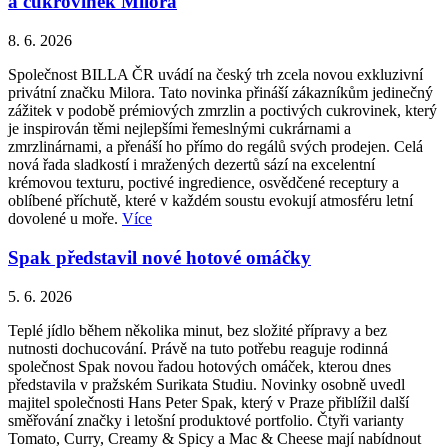
a cukrovinek Milora
8. 6. 2026
Společnost BILLA ČR uvádí na český trh zcela novou exkluzivní
privátní značku Milora. Tato novinka přináší zákazníkům jedinečný
zážitek v podobě prémiových zmrzlin a poctivých cukrovinek, který
je inspirován těmi nejlepšími řemeslnými cukrárnami a
zmrzlinárnami, a přenáší ho přímo do regálů svých prodejen. Celá
nová řada sladkostí i mražených dezertů sází na excelentní
krémovou texturu, poctivé ingredience, osvědčené receptury a
oblíbené příchutě, které v každém soustu evokují atmosféru letní
dovolené u moře.
Více
Spak představil nové hotové omáčky
5. 6. 2026
Teplé jídlo během několika minut, bez složité přípravy a bez
nutnosti dochucování. Právě na tuto potřebu reaguje rodinná
společnost Spak novou řadou hotových omáček, kterou dnes
představila v pražském Surikata Studiu. Novinky osobně uvedl
majitel společnosti Hans Peter Spak, který v Praze přiblížil další
směřování značky i letošní produktové portfolio. Čtyři varianty
Tomato, Curry, Creamy & Spicy a Mac & Cheese mají nabídnout