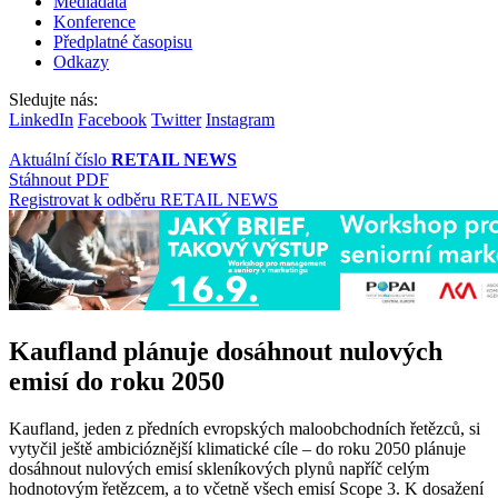
Mediadata
Konference
Předplatné časopisu
Odkazy
Sledujte nás:
LinkedIn
Facebook
Twitter
Instagram
Aktuální číslo
RETAIL NEWS
Stáhnout PDF
Registrovat k odběru RETAIL NEWS
Kaufland plánuje dosáhnout nulových
emisí do roku 2050
Kaufland, jeden z předních evropských maloobchodních řetězců, si
vytyčil ještě ambicióznější klimatické cíle – do roku 2050 plánuje
dosáhnout nulových emisí skleníkových plynů napříč celým
hodnotovým řetězcem, a to včetně všech emisí Scope 3. K dosažení