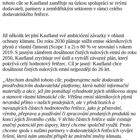
tohoto cíle se Kaufland zaměřuje na úzkou spolupráci se svými
dodavateli, partnery a zemědělským sektorem v rámci celého
dodavatelského řetězce.
Již několik let plní Kaufland své ambiciózní závazky v oblasti
ochrany klimatu. Do roku 2030 plánuje snížit emise skleníkových
plynů z vlastní činnosti (Scope 1 a 2) o 80 % ve srovnání s rokem
2019. S jasným záměrem dosáhnout čistých nulových emisí do roku
2050, Kaufland zrychluje své úsilí a vytváří závazný plán, který
pokrývá celý hodnotový řetězec. Cíl je jasný: Kaufland chce
dosáhnout čistých nulových emisí nejpozději do 26 let.
„Abychom dosáhli tohoto cíle, podporujeme naše dodavatele
prostřednictvím dodavatelské platformy, která nabízí informační
materiály a akce, jež jim pomáhají vyhodnotit jejich uhlíkovou stopu
a stanovit vlastní klimatické cíle. Většina emisí skleníkových plynů
nevzniká přímo v našich prodejnách, ale v předchozích a
navazujících částech hodnotového řetězce, jako je pěstování,
výroba, přeprava a používání či zpracování prodaných produktů na
konci jejich životního cyklu. V těchto částech řetězce stále existuje
značný potenciál pro úspory, který chceme společně využít. Proto
chceme spolu s našimi partnery v dodavatelských řetězcích vyvíjet
řešení, která nám umožní přispět ke zmírnění změny klimatu.