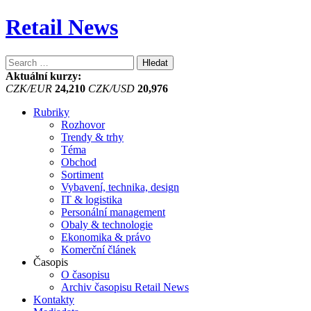
Retail News
Vyhledávání
Aktuální kurzy:
CZK/EUR
24,210
CZK/USD
20,976
Rubriky
Rozhovor
Trendy & trhy
Téma
Obchod
Sortiment
Vybavení, technika, design
IT & logistika
Personální management
Obaly & technologie
Ekonomika & právo
Komerční článek
Časopis
O časopisu
Archiv časopisu Retail News
Kontakty