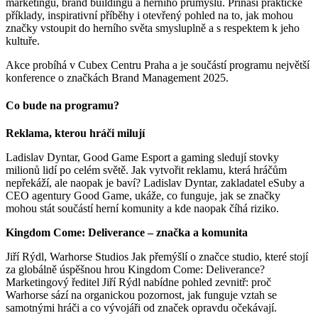
marketingu, brand buildingu a herního průmyslu. Přináší praktické
příklady, inspirativní příběhy i otevřený pohled na to, jak mohou
značky vstoupit do herního světa smysluplně a s respektem k jeho
kultuře.
Akce probíhá v Cubex Centru Praha a je součástí programu největší
konference o značkách Brand Management 2025.
Co bude na programu?
Reklama, kterou hráči milují
Ladislav Dyntar, Good Game Esport a gaming sledují stovky
milionů lidí po celém světě. Jak vytvořit reklamu, která hráčům
nepřekáží, ale naopak je baví? Ladislav Dyntar, zakladatel eSuby a
CEO agentury Good Game, ukáže, co funguje, jak se značky
mohou stát součástí herní komunity a kde naopak číhá riziko.
Kingdom Come: Deliverance – značka a komunita
Jiří Rýdl, Warhorse Studios Jak přemýšlí o značce studio, které stojí
za globálně úspěšnou hrou Kingdom Come: Deliverance?
Marketingový ředitel Jiří Rýdl nabídne pohled zevnitř: proč
Warhorse sází na organickou pozornost, jak funguje vztah se
samotnými hráči a co vývojáři od značek opravdu očekávají.