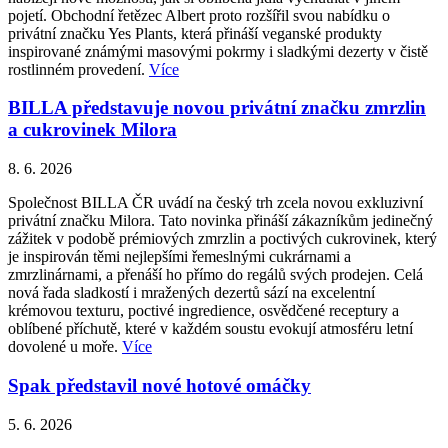
pojetí. Obchodní řetězec Albert proto rozšířil svou nabídku o
privátní značku Yes Plants, která přináší veganské produkty
inspirované známými masovými pokrmy i sladkými dezerty v čistě
rostlinném provedení.
Více
BILLA představuje novou privátní značku zmrzlin
a cukrovinek Milora
8. 6. 2026
Společnost BILLA ČR uvádí na český trh zcela novou exkluzivní
privátní značku Milora. Tato novinka přináší zákazníkům jedinečný
zážitek v podobě prémiových zmrzlin a poctivých cukrovinek, který
je inspirován těmi nejlepšími řemeslnými cukrárnami a
zmrzlinárnami, a přenáší ho přímo do regálů svých prodejen. Celá
nová řada sladkostí i mražených dezertů sází na excelentní
krémovou texturu, poctivé ingredience, osvědčené receptury a
oblíbené příchutě, které v každém soustu evokují atmosféru letní
dovolené u moře.
Více
Spak představil nové hotové omáčky
5. 6. 2026