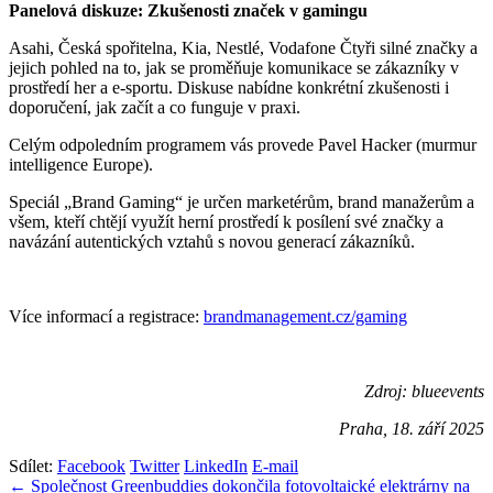
Panelová diskuze: Zkušenosti značek v gamingu
Asahi, Česká spořitelna, Kia, Nestlé, Vodafone Čtyři silné značky a
jejich pohled na to, jak se proměňuje komunikace se zákazníky v
prostředí her a e-sportu. Diskuse nabídne konkrétní zkušenosti i
doporučení, jak začít a co funguje v praxi.
Celým odpoledním programem vás provede Pavel Hacker (murmur
intelligence Europe).
Speciál „Brand Gaming“ je určen marketérům, brand manažerům a
všem, kteří chtějí využít herní prostředí k posílení své značky a
navázání autentických vztahů s novou generací zákazníků.
Více informací a registrace:
brandmanagement.cz/gaming
Zdroj: blueevents
Praha, 18. září 2025
Sdílet:
Facebook
Twitter
LinkedIn
E-mail
Navigace
← Společnost Greenbuddies dokončila fotovoltaické elektrárny na