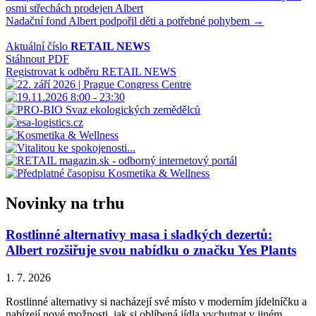
osmi střechách prodejen Albert
pro
Nadační fond Albert podpořil děti a potřebné pohybem →
příspěvek
Aktuální číslo
RETAIL NEWS
Stáhnout PDF
Registrovat k odběru RETAIL NEWS
Novinky na trhu
Rostlinné alternativy masa i sladkých dezertů:
Albert rozšiřuje svou nabídku o značku Yes Plants
1. 7. 2026
Rostlinné alternativy si nacházejí své místo v moderním jídelníčku a
nabízejí nové možnosti, jak si oblíbená jídla vychutnat v jiném