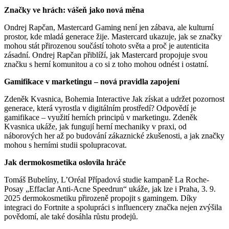
Značky ve hrách: vášeň jako nová měna
Ondrej Rapčan, Mastercard Gaming není jen zábava, ale kulturní
prostor, kde mladá generace žije. Mastercard ukazuje, jak se značky
mohou stát přirozenou součástí tohoto světa a proč je autenticita
zásadní. Ondrej Rapčan přiblíží, jak Mastercard propojuje svou
značku s herní komunitou a co si z toho mohou odnést i ostatní.
Gamifikace v marketingu – nová pravidla zapojení
Zdeněk Kvasnica, Bohemia Interactive Jak získat a udržet pozornost
generace, která vyrostla v digitálním prostředí? Odpovědí je
gamifikace – využití herních principů v marketingu. Zdeněk
Kvasnica ukáže, jak fungují herní mechaniky v praxi, od
náborových her až po budování zákaznické zkušenosti, a jak značky
mohou s herními studii spolupracovat.
Jak dermokosmetika oslovila hráče
Tomáš Bubelíny, L’Oréal Případová studie kampaně La Roche-
Posay „Effaclar Anti-Acne Speedrun“ ukáže, jak lze i Praha, 3. 9.
2025 dermokosmetiku přirozeně propojit s gamingem. Díky
integraci do Fortnite a spolupráci s influencery značka nejen zvýšila
povědomí, ale také dosáhla růstu prodejů.