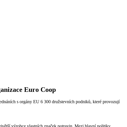
ganizace Euro Coop
jednáních s orgány EU 6 300 družstevních podniků, které provozují
větší výrobce vlastních značek potravin. Mezi hlavní politiky