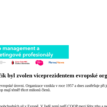
k byl zvolen viceprezidentem evropské or
vropské úrovni. Organizace vznikla v roce 1957 a dnes zastřešuje při 
 mají téměř třicet milionů členů.
oobchodních sil v Evropě. V řadě zemí patří COOP mezi lídry trhu a nej