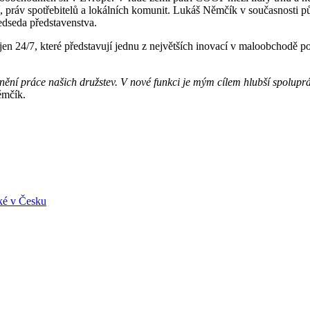
í, práv spotřebitelů a lokálních komunit. Lukáš Němčík v současnosti 
dseda představenstva.
en 24/7, které představují jednu z největších inovací v maloobchodě po
í práce našich družstev. V nové funkci je mým cílem hlubší spoluprác
ěmčík.
aké v Česku