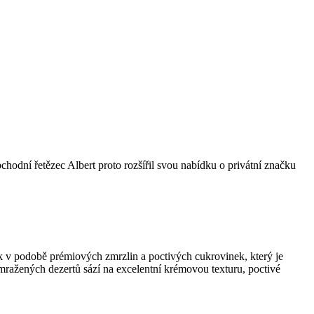
bchodní řetězec Albert proto rozšířil svou nabídku o privátní značku
k v podobě prémiových zmrzlin a poctivých cukrovinek, který je
 mražených dezertů sází na excelentní krémovou texturu, poctivé