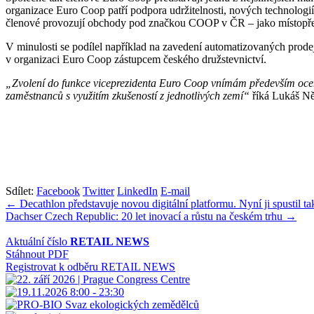
organizace Euro Coop patří podpora udržitelnosti, nových technologi
členové provozují obchody pod značkou COOP v ČR – jako místopře
V minulosti se podílel například na zavedení automatizovaných prodej
v organizaci Euro Coop zástupcem českého družstevnictví.
„Zvolení do funkce viceprezidenta Euro Coop vnímám především oceněn
zaměstnanců s využitím zkušeností z jednotlivých zemí“
říká Lukáš N
Sdílet:
Facebook
Twitter
LinkedIn
E-mail
Navigace
← Decathlon představuje novou digitální platformu. Nyní ji spustil t
Dachser Czech Republic: 20 let inovací a růstu na českém trhu →
pro
příspěvek
Aktuální číslo
RETAIL NEWS
Stáhnout PDF
Registrovat k odběru RETAIL NEWS