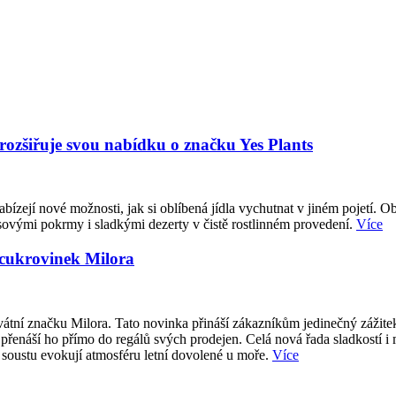
 rozšiřuje svou nabídku o značku Yes Plants
abízejí nové možnosti, jak si oblíbená jídla vychutnat v jiném pojetí. O
sovými pokrmy i sladkými dezerty v čistě rostlinném provedení.
Více
 cukrovinek Milora
átní značku Milora. Tato novinka přináší zákazníkům jedinečný zážite
přenáší ho přímo do regálů svých prodejen. Celá nová řada sladkostí i
 soustu evokují atmosféru letní dovolené u moře.
Více