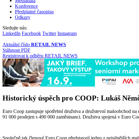
Mediadata
Konference
Předplatné časopisu
Odkazy
Sledujte nás:
LinkedIn
Facebook
Twitter
Instagram
Aktuální číslo
RETAIL NEWS
Stáhnout PDF
Registrovat k odběru RETAIL NEWS
Historický úspěch pro COOP: Lukáš Němčí
Euro Coop zastupuje spotřební družstva a družstevní maloobchod na e
91 000 prodejen s 490 000 zaměstnanci. Družstva spojená v Euro Coop
Společně tak členové Euro Coop představují jednu z nejsilnějších mal