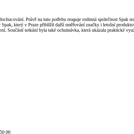
ti dochucování. Právě na tuto potřebu reaguje rodinná společnost Spak
 Spak, který v Praze přiblížil další směřování značky i letošní produk
í. Součástí setkání byla také ochutnávka, která ukázala praktické vy
150 00