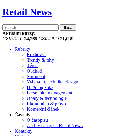
Retail News
Vyhledávání
Aktuální kurzy:
CZK/EUR
24,265
CZK/USD
21,039
Rubriky
Rozhovor
Trendy & trhy
Téma
Obchod
Sortiment
Vybavení, technika, design
IT & logistika
Personální management
Obaly & technologie
Ekonomika & právo
Komerční článek
Časopis
O časopisu
Archiv časopisu Retail News
Kontakty