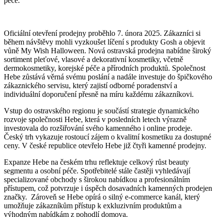
péče.
Oficiální otevření prodejny proběhlo 7. února 2025. Zákazníci si
během návštěvy mohli vyzkoušet líčení s produkty Gosh a objevit
vůně My Wish Halloween. Nová ostravská prodejna nabídne široký
sortiment pleťové, vlasové a dekorativní kosmetiky, včetně
dermokosmetiky, korejské péče a přírodních produktů. Společnost
Hebe zůstává věrná svému poslání a nadále investuje do špičkového
zákaznického servisu, který zajistí odborné poradenství a
individuální doporučení přesně na míru každému zákazníkovi.
Vstup do ostravského regionu je součástí strategie dynamického
rozvoje společnosti Hebe, která v posledních letech výrazně
investovala do rozšiřování svého kamenného i online prodeje.
Český trh vykazuje rostoucí zájem o kvalitní kosmetiku za dostupné
ceny. V české republice otevřelo Hebe již čtyři kamenné prodejny.
Expanze Hebe na českém trhu reflektuje celkový růst beauty
segmentu a osobní péče. Spotřebitelé stále častěji vyhledávají
specializované obchody s širokou nabídkou a profesionálním
přístupem, což potvrzuje i úspěch dosavadních kamenných prodejen
značky. Zároveň se Hebe opírá o silný e-commerce kanál, který
umožňuje zákazníkům přístup k exkluzivním produktům a
výhodným nabídkám z pohodlí domova.