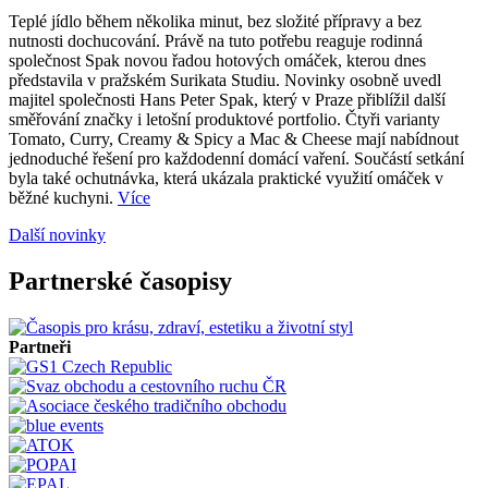
Teplé jídlo během několika minut, bez složité přípravy a bez
nutnosti dochucování. Právě na tuto potřebu reaguje rodinná
společnost Spak novou řadou hotových omáček, kterou dnes
představila v pražském Surikata Studiu. Novinky osobně uvedl
majitel společnosti Hans Peter Spak, který v Praze přiblížil další
směřování značky i letošní produktové portfolio. Čtyři varianty
Tomato, Curry, Creamy & Spicy a Mac & Cheese mají nabídnout
jednoduché řešení pro každodenní domácí vaření. Součástí setkání
byla také ochutnávka, která ukázala praktické využití omáček v
běžné kuchyni.
Více
Další novinky
Partnerské časopisy
Partneři