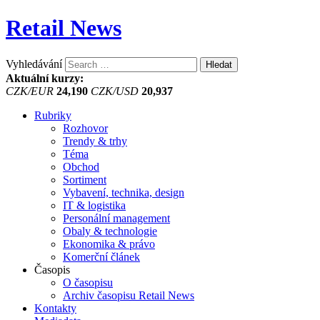
Retail News
Vyhledávání
Aktuální kurzy:
CZK/EUR
24,190
CZK/USD
20,937
Rubriky
Rozhovor
Trendy & trhy
Téma
Obchod
Sortiment
Vybavení, technika, design
IT & logistika
Personální management
Obaly & technologie
Ekonomika & právo
Komerční článek
Časopis
O časopisu
Archiv časopisu Retail News
Kontakty