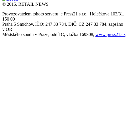
© 2015, RETAIL NEWS
Provozovatelem tohoto serveru je Press21 s.r.o., Holečkova 103/31,
150 00
Praha 5 Smíchov, IČO: 247 33 784, DIČ: CZ 247 33 784, zapsáno
v OR
Městského soudu v Praze, oddíl C, vložka 169808,
www.press21.cz