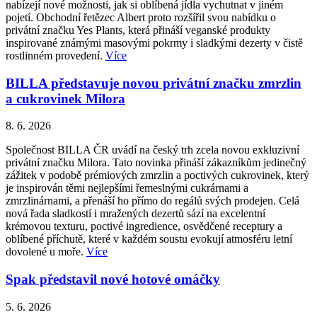
nabízejí nové možnosti, jak si oblíbená jídla vychutnat v jiném
pojetí. Obchodní řetězec Albert proto rozšířil svou nabídku o
privátní značku Yes Plants, která přináší veganské produkty
inspirované známými masovými pokrmy i sladkými dezerty v čistě
rostlinném provedení.
Více
BILLA představuje novou privátní značku zmrzlin
a cukrovinek Milora
8. 6. 2026
Společnost BILLA ČR uvádí na český trh zcela novou exkluzivní
privátní značku Milora. Tato novinka přináší zákazníkům jedinečný
zážitek v podobě prémiových zmrzlin a poctivých cukrovinek, který
je inspirován těmi nejlepšími řemeslnými cukrárnami a
zmrzlinárnami, a přenáší ho přímo do regálů svých prodejen. Celá
nová řada sladkostí i mražených dezertů sází na excelentní
krémovou texturu, poctivé ingredience, osvědčené receptury a
oblíbené příchutě, které v každém soustu evokují atmosféru letní
dovolené u moře.
Více
Spak představil nové hotové omáčky
5. 6. 2026