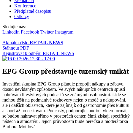
Mediadata
Konference
Předplatné časopisu
Odkazy
Sledujte nás:
LinkedIn
Facebook
Twitter
Instagram
Aktuální číslo
RETAIL NEWS
Stáhnout PDF
Registrovat k odběru RETAIL NEWS
EPG Group představuje tuzemský unikát
Investiční skupina EPG Group plánuje propojit nákupy a zábavu
dosud nevídaným způsobem. Ve svých nákupních centrech spustí
nahrávání lifestylových podcastů se známými osobnostmi. Lidé se
mohou těšit na podmanivé rozhovory nejen o módě a nakupování,
ale i dalších oblastech, které je zajímají: od gastronomie přes kulturu
a sport až po cestování. Podcasty, podporující audio i video formát,
se budou nahrávat přímo v prostorách center, čímž získají specifický
nádech a atmosféru. Jejich průvodcem bude herečka a moderátorka
Barbora Mottlová.