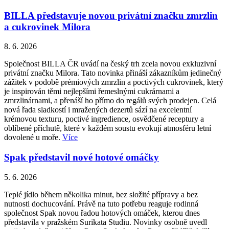
BILLA představuje novou privátní značku zmrzlin
a cukrovinek Milora
8. 6. 2026
Společnost BILLA ČR uvádí na český trh zcela novou exkluzivní
privátní značku Milora. Tato novinka přináší zákazníkům jedinečný
zážitek v podobě prémiových zmrzlin a poctivých cukrovinek, který
je inspirován těmi nejlepšími řemeslnými cukrárnami a
zmrzlinárnami, a přenáší ho přímo do regálů svých prodejen. Celá
nová řada sladkostí i mražených dezertů sází na excelentní
krémovou texturu, poctivé ingredience, osvědčené receptury a
oblíbené příchutě, které v každém soustu evokují atmosféru letní
dovolené u moře.
Více
Spak představil nové hotové omáčky
5. 6. 2026
Teplé jídlo během několika minut, bez složité přípravy a bez
nutnosti dochucování. Právě na tuto potřebu reaguje rodinná
společnost Spak novou řadou hotových omáček, kterou dnes
představila v pražském Surikata Studiu. Novinky osobně uvedl