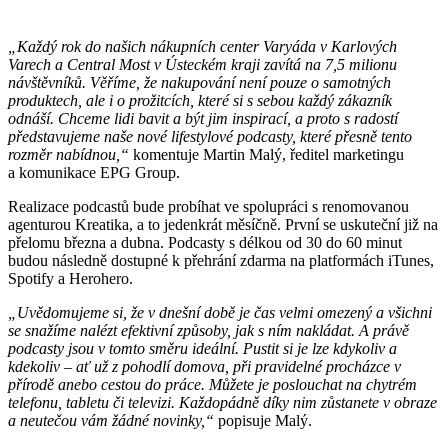
„Každý rok do našich nákupních center Varyáda v Karlových
Varech a Central Most v Ústeckém kraji zavítá na 7,5 milionu
návštěvníků. Věříme, že nakupování není pouze o samotných
produktech, ale i o prožitcích, které si s sebou každý zákazník
odnáší. Chceme lidi bavit a být jim inspirací, a proto s radostí
představujeme naše nové lifestylové podcasty, které přesně tento
rozměr nabídnou,“
komentuje Martin Malý, ředitel marketingu
a komunikace EPG Group.
Realizace podcastů bude probíhat ve spolupráci s renomovanou
agenturou Kreatika, a to jedenkrát měsíčně. První se uskuteční již na
přelomu března a dubna. Podcasty s délkou od 30 do 60 minut
budou následně dostupné k přehrání zdarma na platformách iTunes,
Spotify a Herohero.
„Uvědomujeme si, že v dnešní době je čas velmi omezený a všichni
se snažíme nalézt efektivní způsoby, jak s ním nakládat. A právě
podcasty jsou v tomto směru ideální. Pustit si je lze kdykoliv a
kdekoliv – ať už z pohodlí domova, při pravidelné procházce v
přírodě anebo cestou do práce. Můžete je poslouchat na chytrém
telefonu, tabletu či televizi. Každopádně díky nim zůstanete v obraze
a neutečou vám žádné novinky,“
popisuje Malý.