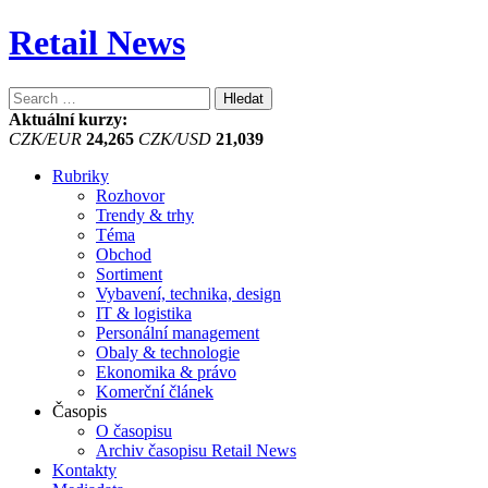
Retail News
Vyhledávání
Aktuální kurzy:
CZK/EUR
24,265
CZK/USD
21,039
Rubriky
Rozhovor
Trendy & trhy
Téma
Obchod
Sortiment
Vybavení, technika, design
IT & logistika
Personální management
Obaly & technologie
Ekonomika & právo
Komerční článek
Časopis
O časopisu
Archiv časopisu Retail News
Kontakty