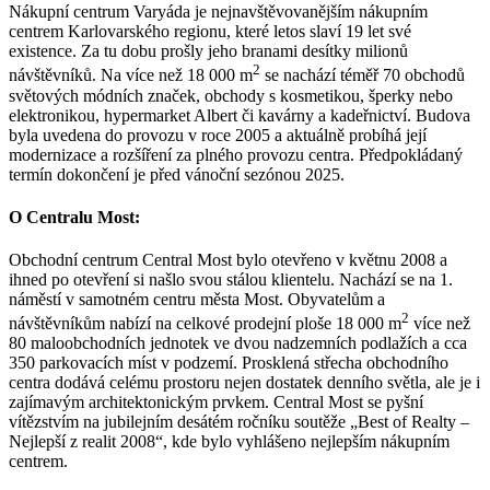
Nákupní centrum Varyáda je nejnavštěvovanějším nákupním
centrem Karlovarského regionu, které letos slaví 19 let své
existence. Za tu dobu prošly jeho branami desítky milionů
2
návštěvníků. Na více než 18 000 m
se nachází téměř 70 obchodů
světových módních značek, obchody s kosmetikou, šperky nebo
elektronikou, hypermarket Albert či kavárny a kadeřnictví. Budova
byla uvedena do provozu v roce 2005 a aktuálně probíhá její
modernizace a rozšíření za plného provozu centra. Předpokládaný
termín dokončení je před vánoční sezónou 2025.
O Centralu Most:
Obchodní centrum Central Most bylo otevřeno v květnu 2008 a
ihned po otevření si našlo svou stálou klientelu. Nachází se na 1.
náměstí v samotném centru města Most. Obyvatelům a
2
návštěvníkům nabízí na celkové prodejní ploše 18 000 m
více než
80 maloobchodních jednotek ve dvou nadzemních podlažích a cca
350 parkovacích míst v podzemí. Prosklená střecha obchodního
centra dodává celému prostoru nejen dostatek denního světla, ale je i
zajímavým architektonickým prvkem. Central Most se pyšní
vítězstvím na jubilejním desátém ročníku soutěže „Best of Realty –
Nejlepší z realit 2008“, kde bylo vyhlášeno nejlepším nákupním
centrem.