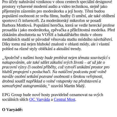
Pro účely nahrávání vzniknou v obou centrech speciální designové
prostory vybavené moderní audio a video technikou, stejně jako
příjemným zázemím pro moderátorku a její hosty. Těmi budou
populární osobnosti ze světa filmu, hudby či umění, ale také oblíbení
sportovci či infuenceři. Za moderátorský mikrofon se posadí
Barbora Mottlová. Populární herečka, která se vedle herecké profese
prosadila i jako moderátorka, zpěvačka a příležitostná modelka. Před
získáním absolutoria na VOŠH a bakalářského titulu v oboru
mediálních studií se původně věnovala studiu módního návrhářství.
Díky tomu má nejen hluboké znalosti v oblasti módy, ale i vlastní
pohled na různé styly oblékání a aktuální trendy.
„Společně s našimi hosty bude probírat nejen témata související s
nakupováním, ale také sdílet zákulisí svých životů – ať už jde o
pracovní výzvy či osobní příběhy, což vytvoří unikátní prostor pro
hlubší propojení s posluchači. Na natáčení podcastu poté volně
naváže osobní setkání pozvané osobnosti s širokou veřejnosti,
drobná soutěž například o volné vstupenky na představení a
samozřejmě autogramiáda,“
uzavírá Martin Malý.
EPG Group bude nové hosty pravidelně oznamovat na svých
sociálních sítích
OC Varyáda
a
Central Most
.
O Varyádě: