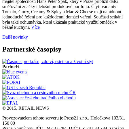
majitel společnosti Hans Peter Spak, který v Praze přiblížil další
směřování značky i letošní produktové portfolio. Čtyři varianty
Tomato, Curry, Creamy & Spicy a Mac & Cheese mají nabídnout
jednoduché řešení pro každodenní domácí vaření. Součástí setkání
byla také ochutnávka, která ukázala praktické využití omáček v
běžné kuchyni.
Více
Další novinky
Partnerské časopisy
Partneři
© 2015, RETAIL NEWS
Provozovatelem tohoto serveru je Press21 s.r.o., Holečkova 103/31,
150 00
Praha 5 Smíchov, IČO: 247 33 784, DIČ: CZ 247 33 784, zapsáno