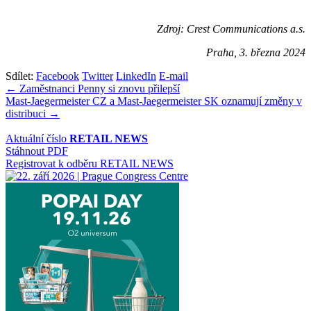
Zdroj: Crest Communications a.s.
Praha, 3. března 2024
Sdílet:
Facebook
Twitter
LinkedIn
E-mail
Navigace
← Zaměstnanci Penny si znovu přilepší
Mast-Jaegermeister CZ a Mast-Jaegermeister SK oznamují změny v
pro
distribuci →
příspěvek
Aktuální číslo
RETAIL NEWS
Stáhnout PDF
Registrovat k odběru RETAIL NEWS