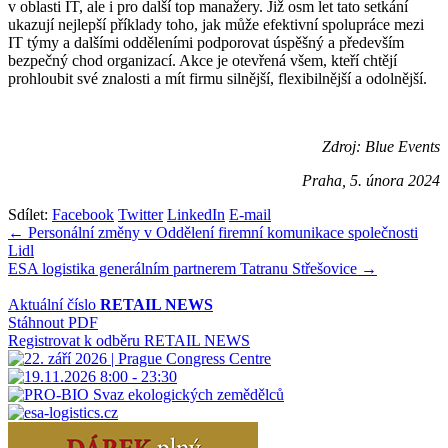
v oblasti IT, ale i pro další top manažery. Již osm let tato setkání
ukazují nejlepší příklady toho, jak může efektivní spolupráce mezi
IT týmy a dalšími odděleními podporovat úspěšný a především
bezpečný chod organizací. Akce je otevřená všem, kteří chtějí
prohloubit své znalosti a mít firmu silnější, flexibilnější a odolnější.
Zdroj: Blue Events
Praha, 5. února 2024
Sdílet:
Facebook
Twitter
LinkedIn
E-mail
Navigace
← Personální změny v Oddělení firemní komunikace společnosti
Lidl
pro
ESA logistika generálním partnerem Tatranu Střešovice →
příspěvek
Aktuální číslo
RETAIL NEWS
Stáhnout PDF
Registrovat k odběru RETAIL NEWS