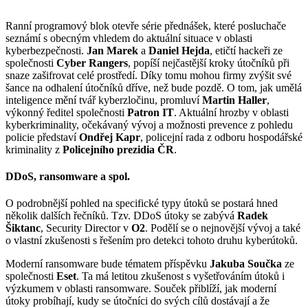
Ranní programový blok otevře série přednášek, které posluchače
seznámí s obecným vhledem do aktuální situace v oblasti
kyberbezpečnosti.
Jan Marek
a
Daniel Hejda
, etičtí hackeři ze
společnosti
Cyber Rangers
, popíší nejčastější kroky útočníků při
snaze zašifrovat celé prostředí. Díky tomu mohou firmy zvýšit své
šance na odhalení útočníků dříve, než bude pozdě. O tom, jak umělá
inteligence mění tvář kyberzločinu, promluví
Martin Haller
,
výkonný ředitel společnosti
Patron IT
. Aktuální hrozby v oblasti
kyberkriminality, očekávaný vývoj a možnosti prevence z pohledu
policie představí
Ondřej Kapr
, policejní rada z odboru hospodářské
kriminality z
Policejního prezidia ČR
.
DDoS, ransomware a spol.
O podrobnější pohled na specifické typy útoků se postará hned
několik dalších řečníků. Tzv. DDoS útoky se zabývá
Radek
Šiktanc
, Security Director v
O2
. Podělí se o nejnovější vývoj a také
o vlastní zkušenosti s řešením pro detekci tohoto druhu kyberútoků.
Moderní ransomware bude tématem příspěvku
Jakuba Součka
ze
společnosti
Eset
. Ta má letitou zkušenost s vyšetřováním útoků i
výzkumem v oblasti ransomware. Souček přiblíží, jak moderní
útoky probíhají, kudy se útočníci do svých cílů dostávají a že