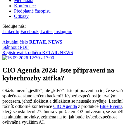
Mediadata
Konference
Předplatné časopisu
Odkazy
Sledujte nás:
LinkedIn
Facebook
Twitter
Instagram
Aktuální číslo
RETAIL NEWS
Stáhnout PDF
Registrovat k odběru RETAIL NEWS
CIO Agenda 2024: Jste připraveni na
kyberhrozby zítřka?
Otázka nezní „jestli?“, ale „kdy?“. Jste připraveni na to, že se vaše
společnost stane terčem hackerů? Kyberbezpečnost je trvalým
procesem, jehož složitost a důležitost se neustále zvyšuje. Letošní
ročník odborné konference
CIO Agenda
z produkce
Blue Events
,
který se uskuteční 27. února v pražském O2 universum, se zaměří
na aktuální novinky, zejména na to, jak bude kyberbezpečnost
ovlivněna využitím AI.