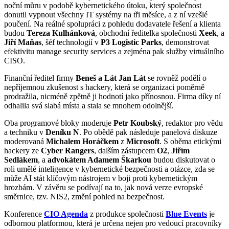
noční můru v podobě kybernetického útoku, který společnost
donutil vypnout všechny IT systémy na tři měsíce, a z ní vzešlé
poučení. Na reálné spolupráci z pohledu dodavatele řešení a klienta
budou
Tereza Kulhánková
, obchodní ředitelka společnosti
Xeek
, a
Jiří Maňas
, šéf technologií v
P3 Logistic Parks
, demonstrovat
efektivitu manage security services a zejména pak služby virtuálního
CISO.
Finanční ředitel firmy
Beneš a Lát Jan Lát
se rovněž podělí o
nepříjemnou zkušenost s hackery, která se organizaci poměrně
prodražila, nicméně zpětně ji hodnotí jako přínosnou. Firma díky ní
odhalila svá slabá místa a stala se mnohem odolnější.
Oba programové bloky moderuje
Petr Koubský
, redaktor pro vědu
a techniku v
Deníku N
. Po obědě pak následuje panelová diskuze
moderovaná
Michalem Horáčkem
z
Microsoft
. S oběma etickými
hackery ze
Cyber Rangers
, dalším zástupcem
O2
,
Jiřím
Sedlákem
, a
advokátem Adamem Škarkou
budou diskutovat o
roli umělé inteligence v kybernetické bezpečnosti a otázce, zda se
může AI stát klíčovým nástrojem v boji proti kybernetickým
hrozbám. V závěru se podívají na to, jak nová verze evropské
směrnice, tzv. NIS2, změní pohled na bezpečnost.
Konference
CIO Agenda
z produkce společnosti
Blue Events
je
odbornou platformou, která je určena nejen pro vedoucí pracovníky