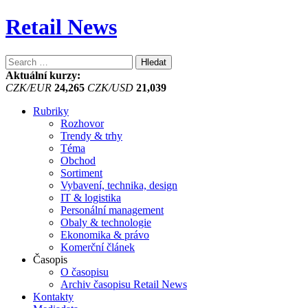
Retail News
Vyhledávání
Aktuální kurzy:
CZK/EUR
24,265
CZK/USD
21,039
Rubriky
Rozhovor
Trendy & trhy
Téma
Obchod
Sortiment
Vybavení, technika, design
IT & logistika
Personální management
Obaly & technologie
Ekonomika & právo
Komerční článek
Časopis
O časopisu
Archiv časopisu Retail News
Kontakty