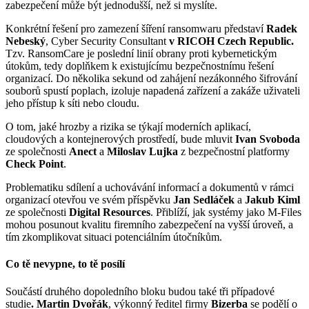
zabezpečení může být jednodušší, než si myslíte.
Konkrétní řešení pro zamezení šíření ransomwaru představí
Radek
Nebeský
, Cyber Security Consultant
v RICOH Czech Republic.
Tzv. RansomCare je poslední linií obrany proti kybernetickým
útokům, tedy doplňkem k existujícímu bezpečnostnímu řešení
organizací. Do několika sekund od zahájení nezákonného šifrování
souborů spustí poplach, izoluje napadená zařízení a zakáže uživateli
jeho přístup k síti nebo cloudu.
O tom, jaké hrozby a rizika se týkají moderních aplikací,
cloudových a kontejnerových prostředí, bude mluvit
Ivan Svoboda
ze společnosti
Anect
a
Miloslav Lujka
z bezpečnostní platformy
Check Point
.
Problematiku sdílení a uchovávání informací a dokumentů v rámci
organizací otevřou ve svém příspěvku
Jan Sedláček
a
Jakub Kiml
ze společnosti
Digital Resources
. Přiblíží, jak systémy jako M-Files
mohou posunout kvalitu firemního zabezpečení na vyšší úroveň, a
tím zkomplikovat situaci potenciálním útočníkům.
Co tě nevypne, to tě posílí
Součástí druhého dopoledního bloku budou také tři případové
studie
. Martin Dvořák
, výkonný ředitel firmy
Bizerba
se podělí o