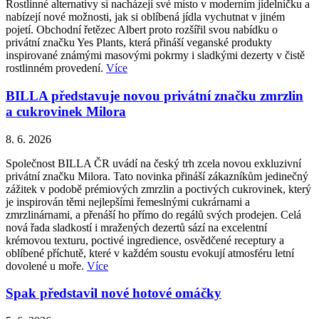
Rostlinné alternativy si nacházejí své místo v moderním jídelníčku a
nabízejí nové možnosti, jak si oblíbená jídla vychutnat v jiném
pojetí. Obchodní řetězec Albert proto rozšířil svou nabídku o
privátní značku Yes Plants, která přináší veganské produkty
inspirované známými masovými pokrmy i sladkými dezerty v čistě
rostlinném provedení.
Více
BILLA představuje novou privátní značku zmrzlin
a cukrovinek Milora
8. 6. 2026
Společnost BILLA ČR uvádí na český trh zcela novou exkluzivní
privátní značku Milora. Tato novinka přináší zákazníkům jedinečný
zážitek v podobě prémiových zmrzlin a poctivých cukrovinek, který
je inspirován těmi nejlepšími řemeslnými cukrárnami a
zmrzlinárnami, a přenáší ho přímo do regálů svých prodejen. Celá
nová řada sladkostí i mražených dezertů sází na excelentní
krémovou texturu, poctivé ingredience, osvědčené receptury a
oblíbené příchutě, které v každém soustu evokují atmosféru letní
dovolené u moře.
Více
Spak představil nové hotové omáčky