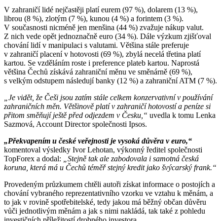
V zahraničí lidé nejčastěji platí eurem (97 %), dolarem (13 %),
librou (8 %), zlotým (7 %), kunou (4 %) a forintem (3 %).
V současnosti nicméně jen menšina (44 %) zvažuje nákup valut.
Z nich vede opět jednoznačně euro (34 %). Dále výzkum zjišťoval
chování lidí v manipulaci s valutami. Většina stále preferuje
v zahraničí placení v hotovosti (69 %), zbylá necelá třetina platí
kartou. Se vzděláním roste i preference plateb kartou. Naprostá
většina Čechů získává zahraniční měnu ve směnárně (69 %),
s velkým odstupem následují banky (12 %) a zahraniční ATM (7 %).
„Je vidět, že Češi jsou zatím stále celkem konzervativní v používání
zahraničních měn. Většinově platí v zahraničí hotovostí a peníze si
přitom směňují ještě před odjezdem v Česku,“
uvedla k tomu Lenka
Sazmová, Account Director společnosti Ipsos.
„Překvapením u české veřejnosti je vysoká důvěra v euro,“
komentoval výsledky Ivor Lehotan, výkonný ředitel společnosti
TopForex a dodal:
„Stejně tak ale zabodovala i samotná česká
koruna, která má u Čechů téměř stejný kredit jako švýcarský frank.“
Provedeným průzkumem chtěli autoři získat informace o postojích a
chování vybraného reprezentativního vzorku ve vztahu k měnám, a
to jak v rovině spotřebitelské, tedy jakou má běžný občan důvěru
vůči jednotlivým měnám a jak s nimi nakládá, tak také z pohledu
investičních příležitostí drobného investora.