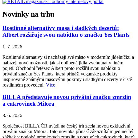
Novinky na trhu
Rostlinné alternativy masa i sladkých dezertů:
Albert rozšiřuje svou nabídku o značku Yes Plants
1. 7. 2026
Rostlinné alternativy si nacházejí své místo v moderním jídelníčku a
nabízejí nové možnosti, jak si oblíbená jídla vychutnat v jiném
pojetí. Obchodní řetězec Albert proto rozšířil svou nabídku o
privátní značku Yes Plants, která přináší veganské produkty
inspirované známými masovými pokrmy i sladkými dezerty v čistě
rostlinném provedení.
Více
BILLA představuje novou privátní značku zmrzlin
a cukrovinek Milora
8. 6. 2026
Společnost BILLA ČR uvádí na český trh zcela novou exkluzivní
privátní značku Milora. Tato novinka přináší zákazníkům jedinečný
zážitek v podobě prémiových zmrzlin a poctivých cukrovinek, který