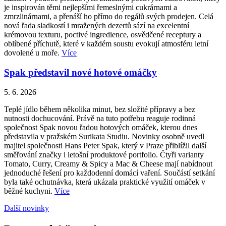
je inspirován těmi nejlepšími řemeslnými cukrárnami a
zmrzlinárnami, a přenáší ho přímo do regálů svých prodejen. Celá
nová řada sladkostí i mražených dezertů sází na excelentní
krémovou texturu, poctivé ingredience, osvědčené receptury a
oblíbené příchutě, které v každém soustu evokují atmosféru letní
dovolené u moře.
Více
Spak představil nové hotové omáčky
5. 6. 2026
Teplé jídlo během několika minut, bez složité přípravy a bez
nutnosti dochucování. Právě na tuto potřebu reaguje rodinná
společnost Spak novou řadou hotových omáček, kterou dnes
představila v pražském Surikata Studiu. Novinky osobně uvedl
majitel společnosti Hans Peter Spak, který v Praze přiblížil další
směřování značky i letošní produktové portfolio. Čtyři varianty
Tomato, Curry, Creamy & Spicy a Mac & Cheese mají nabídnout
jednoduché řešení pro každodenní domácí vaření. Součástí setkání
byla také ochutnávka, která ukázala praktické využití omáček v
běžné kuchyni.
Více
Další novinky