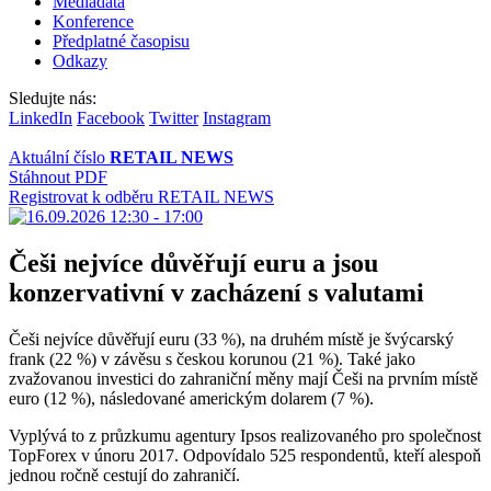
Mediadata
Konference
Předplatné časopisu
Odkazy
Sledujte nás:
LinkedIn
Facebook
Twitter
Instagram
Aktuální číslo
RETAIL NEWS
Stáhnout PDF
Registrovat k odběru RETAIL NEWS
Češi nejvíce důvěřují euru a jsou
konzervativní v zacházení s valutami
Češi nejvíce důvěřují euru (33 %), na druhém místě je švýcarský
frank (22 %) v závěsu s českou korunou (21 %). Také jako
zvažovanou investici do zahraniční měny mají Češi na prvním místě
euro (12 %), následované americkým dolarem (7 %).
Vyplývá to z průzkumu agentury Ipsos realizovaného pro společnost
TopForex v únoru 2017. Odpovídalo 525 respondentů, kteří alespoň
jednou ročně cestují do zahraničí.