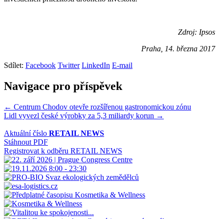
Zdroj: Ipsos
Praha, 14. března 2017
Sdílet:
Facebook
Twitter
LinkedIn
E-mail
Navigace pro příspěvek
← Centrum Chodov otevře rozšířenou gastronomickou zónu
Lidl vyvezl české výrobky za 5,3 miliardy korun →
Aktuální číslo
RETAIL NEWS
Stáhnout PDF
Registrovat k odběru RETAIL NEWS