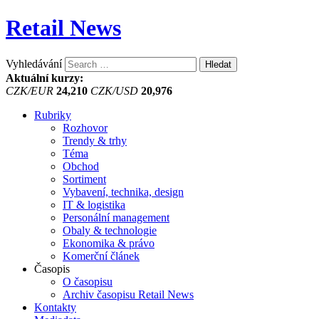
Retail News
Vyhledávání
Aktuální kurzy:
CZK/EUR
24,210
CZK/USD
20,976
Rubriky
Rozhovor
Trendy & trhy
Téma
Obchod
Sortiment
Vybavení, technika, design
IT & logistika
Personální management
Obaly & technologie
Ekonomika & právo
Komerční článek
Časopis
O časopisu
Archiv časopisu Retail News
Kontakty