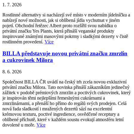
1. 7. 2026
Rostlinné alternativy si nacházejí své místo v moderním jídelníčku a
nabízejí nové možnosti, jak si oblíbená jídla vychutnat v jiném
pojetí. Obchodní řetězec Albert proto rozšířil svou nabídku o
privátní značku Yes Plants, která přináší veganské produkty
inspirované známými masovými pokrmy i sladkými dezerty v čistě
rostlinném provedení.
Více
BILLA představuje novou privátní značku zmrzlin
a cukrovinek Milora
8. 6. 2026
Společnost BILLA ČR uvádí na český trh zcela novou exkluzivní
privátní značku Milora. Tato novinka přináší zákazníkům jedinečný
zážitek v podobě prémiových zmrzlin a poctivých cukrovinek, který
je inspirován těmi nejlepšími řemeslnými cukrárnami a
zmrzlinárnami, a přenáší ho přímo do regálů svých prodejen. Celá
nová řada sladkostí i mražených dezertů sází na excelentní
krémovou texturu, poctivé ingredience, osvědčené receptury a
oblíbené příchutě, které v každém soustu evokují atmosféru letní
dovolené u moře.
Více