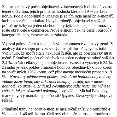
Zatímco celkový počet objednávek z internetových obchodů vzrostl
téměř o čtvrtinu, jejich průměrná hodnota klesla o 19 % na 1262
korun. Podle odborníků z Upgates je za tím řada menších e-shopařů,
kteří letos začali podnikat. I když drobnější objednávky snižují
průměrné tržby na jeden obchod, díky jejich stoupajícímu množství
roste obrat celé e-commerce. Nové e-shopy pak nejčastěji působí v
kategoriích jídlo, chovatelství a zahrada.
V první polovině roku sleduje česká e-commerce zajímavý trend. Z
analýzy dat e-shopů provozovaných na platformě Upgates totiž
vyplynulo, že spotřebitelé nakupují častěji, ale za objednávky utratí
méně. Průměrný počet objednávek na jeden e-shop se mírně snížil o
2,4 %, avšak celkový objem objednávek vzrostl o výrazných 24 %.
Zásadní je však pokles průměrné hodnoty objednávky o 300 korun
na současných 1262 korun, což představuje meziroční propad o 19
%.
„Navzdory pětinovému poklesu průměrné hodnoty objednávky
vidíme jasný trend, kdy zákazníci nakupují častěji, ale v menší
hodnotě. To ukazuje, že česká e-commerce stále roste, ale mění se
způsob, jakým zákazníci nakupují,“
vysvětluje Michal Benatzky,
marketingový manažer společnosti Upgates, která vyvíjí e-shopová
řešení.
Průměrné tržby na jeden e-shop se meziročně snížily o přibližně 4
%, a to na 1,46 mil. korun. Celkový obrat přesto roste, protože na