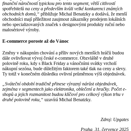
finanční náročností typickou pro tento segment, větší citlivostí
spotřebitelů na ceny a především kvůli velké konkurenci známých
obchodních domů,“
přibližuje Michal Benatzky a dodává, že menší
obchodníci mají příležitost zaujmout zákazníky prodejem lokálních
nebo specializovaných značek s designovými produkty ruční nebo
malosériové výroby.
E-commerce poroste až do Vánoc
Změny v nákupním chování a příliv nových menších hráčů budou
dále ovlivňovat vývoj české e-commerce. Obzvláště v druhé
polovině roku, kdy s Black Friday a vánočními svátky vrcholí
nákupní sezóna, bude důležitým faktorem také tlak na ceny a slevy.
Ty totiž v konečném důsledku ovlivní průměrnou výši objednávek.
„Sváteční období tradičně přinese výrazný nárůst objednávek,
zejména v segmentech jako elektronika, oblečení a hračky. Počet e-
shopů a jejich rozmanitost budou klíčové pro celkový výkon trhu v
druhé polovině roku,“
uzavírá Michal Benatzky.
Zdroj: Upgates
Praha, 31. července 2025