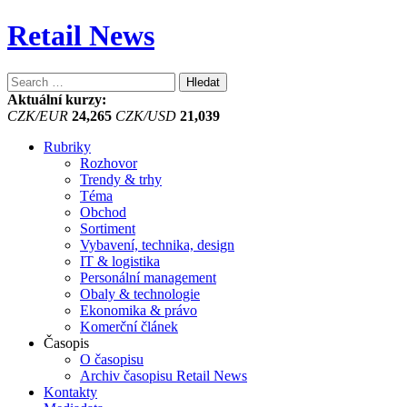
Retail News
Vyhledávání
Aktuální kurzy:
CZK/EUR
24,265
CZK/USD
21,039
Rubriky
Rozhovor
Trendy & trhy
Téma
Obchod
Sortiment
Vybavení, technika, design
IT & logistika
Personální management
Obaly & technologie
Ekonomika & právo
Komerční článek
Časopis
O časopisu
Archiv časopisu Retail News
Kontakty