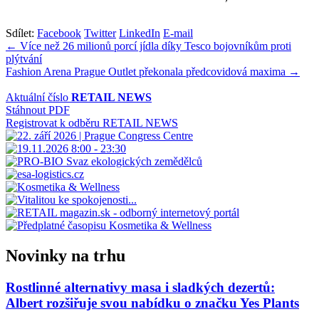
Sdílet:
Facebook
Twitter
LinkedIn
E-mail
Navigace
← Více než 26 milionů porcí jídla díky Tesco bojovníkům proti
plýtvání
pro
Fashion Arena Prague Outlet překonala předcovidová maxima →
příspěvek
Aktuální číslo
RETAIL NEWS
Stáhnout PDF
Registrovat k odběru RETAIL NEWS
Novinky na trhu
Rostlinné alternativy masa i sladkých dezertů:
Albert rozšiřuje svou nabídku o značku Yes Plants