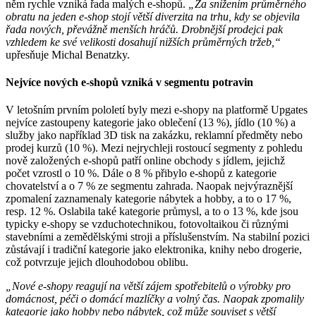
něm rychle vzniká řada malých e-shopů.
„Za snížením průměrného
obratu na jeden e-shop stojí větší diverzita na trhu, kdy se objevila
řada nových, převážně menších hráčů. Drobnější prodejci pak
vzhledem ke své velikosti dosahují nižších průměrných tržeb,“
upřesňuje Michal Benatzky.
Nejvíce nových e-shopů vzniká v segmentu potravin
V letošním prvním pololetí byly mezi e-shopy na platformě Upgates
nejvíce zastoupeny kategorie jako oblečení (13 %), jídlo (10 %) a
služby jako například 3D tisk na zakázku, reklamní předměty nebo
prodej kurzů (10 %). Mezi nejrychleji rostoucí segmenty z pohledu
nově založených e-shopů patří online obchody s jídlem, jejichž
počet vzrostl o 10 %. Dále o 8 % přibylo e-shopů z kategorie
chovatelství a o 7 % ze segmentu zahrada. Naopak nejvýraznější
zpomalení zaznamenaly kategorie nábytek a hobby, a to o 17 %,
resp. 12 %. Oslabila také kategorie průmysl, a to o 13 %, kde jsou
typicky e-shopy se vzduchotechnikou, fotovoltaikou či různými
stavebními a zemědělskými stroji a příslušenstvím. Na stabilní pozici
zůstávají i tradiční kategorie jako elektronika, knihy nebo drogerie,
což potvrzuje jejich dlouhodobou oblibu.
„Nové e-shopy reagují na větší zájem spotřebitelů o výrobky pro
domácnost, péči o domácí mazlíčky a volný čas. Naopak zpomalily
kategorie jako hobby nebo nábytek, což může souviset s větší