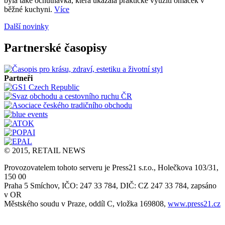
byla také ochutnávka, která ukázala praktické využití omáček v
běžné kuchyni.
Více
Další novinky
Partnerské časopisy
Partneři
© 2015, RETAIL NEWS
Provozovatelem tohoto serveru je Press21 s.r.o., Holečkova 103/31,
150 00
Praha 5 Smíchov, IČO: 247 33 784, DIČ: CZ 247 33 784, zapsáno
v OR
Městského soudu v Praze, oddíl C, vložka 169808,
www.press21.cz