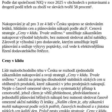
Podle dat společnosti NIQ v roce 2025 v obchodech s potravinami a
drogerií podíl tržeb za zboží ve slevách tvořil 58 procent¹.
Nakupování je až pro 3 ze 4 lidí v Česku spojeno se sledováním
letáků, hlídáním cen a plánováním nákupů podle akcí². Cenová
strategie „
Ceny v klidu. Trvale sníženo.
“ umožňuje zákazníkům
nakupovat výhodně kdykoliv, bez nutnosti sledovat akční nabídky.
Zároveň je výhodná i pro dodavatele, kterým umožňuje lepší
plánování a snižuje výkyvy poptávky, což vede k efektivnějšímu
řízení dodavatelského řetězce.
Ceny v klidu
Lídr maloobchodního trhu v Česku se rozhodl zjednodušit
zákazníkům nakupování a svoji strategii „
Ceny v klidu. Trvale
sníženo.
“ založil na principu dlouhodobě stabilních nízkých cen u
oblíbených produktů, které zákazníci v jeho prodejnách nakupují.
Nejde o časově omezené slevy, ale o systematický přístup k
cenotvorbě, jehož cílem je větší přehlednost, předvídatelnost a
jednodušší plánování běžných nákupů bez nutnosti sledovat časově
omezené akční nabídky či letáky. „
Naším cílem je, aby zákazníci
mohli nakupovat podle svých potřeb, časových možností a s jistotou
nízkých cen každý den. Právě proto vznikla strategie ‚Ceny v klidu.