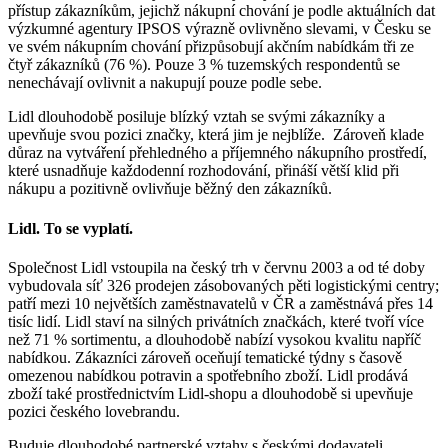
přístup zákazníkům, jejichž nákupní chování je podle aktuálních dat
výzkumné agentury IPSOS výrazně ovlivněno slevami, v Česku se
ve svém nákupním chování přizpůsobují akčním nabídkám tři ze
čtyř zákazníků (76 %). Pouze 3 % tuzemských respondentů se
nenechávají ovlivnit a nakupují pouze podle sebe.
Lidl dlouhodobě posiluje blízký vztah se svými zákazníky a
upevňuje svou pozici značky, která jim je nejblíže. Zároveň klade
důraz na vytváření přehledného a příjemného nákupního prostředí,
které usnadňuje každodenní rozhodování, přináší větší klid při
nákupu a pozitivně ovlivňuje běžný den zákazníků.
Lidl. To se vyplatí.
Společnost Lidl vstoupila na český trh v červnu 2003 a od té doby
vybudovala síť 326 prodejen zásobovaných pěti logistickými centry;
patří mezi 10 největších zaměstnavatelů v ČR a zaměstnává přes 14
tisíc lidí. Lidl staví na silných privátních značkách, které tvoří více
než 71 % sortimentu, a dlouhodobě nabízí vysokou kvalitu napříč
nabídkou. Zákazníci zároveň oceňují tematické týdny s časově
omezenou nabídkou potravin a spotřebního zboží. Lidl prodává
zboží také prostřednictvím Lidl-shopu a dlouhodobě si upevňuje
pozici českého lovebrandu.
Buduje dlouhodobé partnerské vztahy s českými dodavateli