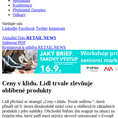
Mediadata
Konference
Předplatné časopisu
Odkazy
Sledujte nás:
LinkedIn
Facebook
Twitter
Instagram
Aktuální číslo
RETAIL NEWS
Stáhnout PDF
Registrovat k odběru RETAIL NEWS
Ceny v klidu. Lidl trvale zlevňuje
oblíbené produkty
Lidl přichází se strategií „
Ceny v klidu. Trvale sníženo.
“, která
přináší od 9. února dlouhodobě nízké ceny u oblíbených základních
produktů z jeho nabídky. Obchodní řetězec tím reaguje na situaci na
českém trhu, který patří mezi nejvíce slevově orientované v Evropě.