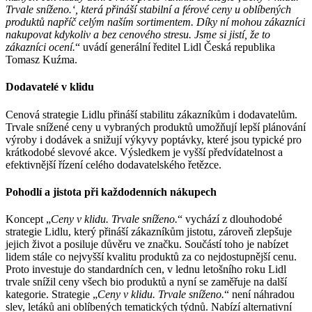
Trvale sníženo.‘, která přináší stabilní a férové ceny u oblíbených
produktů napříč celým naším sortimentem. Díky ní mohou zákazníci
nakupovat kdykoliv a bez cenového stresu. Jsme si jistí, že to
zákazníci ocení.
“ uvádí generální ředitel Lidl Česká republika
Tomasz Kuźma.
Dodavatelé v klidu
Cenová strategie Lidlu přináší stabilitu zákazníkům i dodavatelům.
Trvale snížené ceny u vybraných produktů umožňují lepší plánování
výroby i dodávek a snižují výkyvy poptávky, které jsou typické pro
krátkodobé slevové akce. Výsledkem je vyšší předvídatelnost a
efektivnější řízení celého dodavatelského řetězce.
Pohodlí a jistota při každodenních nákupech
Koncept „
Ceny v klidu. Trvale sníženo.
“ vychází z dlouhodobé
strategie Lidlu, který přináší zákazníkům jistotu, zároveň zlepšuje
jejich život a posiluje důvěru ve značku. Součástí toho je nabízet
lidem stále co nejvyšší kvalitu produktů za co nejdostupnější cenu.
Proto investuje do standardních cen, v lednu letošního roku Lidl
trvale snížil ceny všech bio produktů a nyní se zaměřuje na další
kategorie. Strategie „
Ceny v klidu. Trvale sníženo.
“ není náhradou
slev, letáků ani oblíbených tematických týdnů. Nabízí alternativní