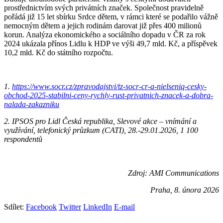
prostřednictvím svých privátních značek. Společnost pravidelně
pořádá již 15 let sbírku Srdce dětem, v rámci které se podařilo vážně
nemocným dětem a jejich rodinám darovat již přes 400 milionů
korun. Analýza ekonomického a sociálního dopadu v ČR za rok
2024 ukázala přínos Lidlu k HDP ve výši 49,7 mld. Kč, a příspěvek
10,2 mld. Kč do státního rozpočtu.
1.
https://www.socr.cz/zpravodajstvi/tz-socr-cr-a-nielseniq-cesky-
obchod-2025-stabilni-ceny-rychly-rust-privatnich-znacek-a-dobra-
nalada-zakazniku
2. IPSOS pro Lidl Česká republika, Slevové akce – vnímání a
využívání, telefonický průzkum (CATI), 28.-29.01.2026, 1 100
respondentů
Zdroj: AMI Communications
Praha, 8. února 2026
Sdílet:
Facebook
Twitter
LinkedIn
E-mail