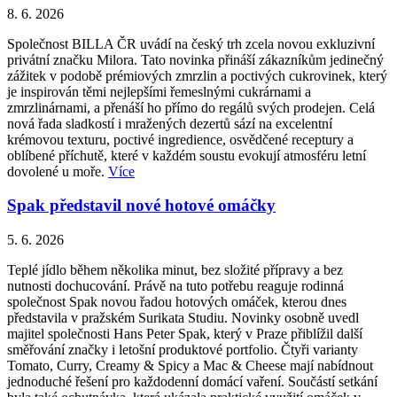
8. 6. 2026
Společnost BILLA ČR uvádí na český trh zcela novou exkluzivní
privátní značku Milora. Tato novinka přináší zákazníkům jedinečný
zážitek v podobě prémiových zmrzlin a poctivých cukrovinek, který
je inspirován těmi nejlepšími řemeslnými cukrárnami a
zmrzlinárnami, a přenáší ho přímo do regálů svých prodejen. Celá
nová řada sladkostí i mražených dezertů sází na excelentní
krémovou texturu, poctivé ingredience, osvědčené receptury a
oblíbené příchutě, které v každém soustu evokují atmosféru letní
dovolené u moře.
Více
Spak představil nové hotové omáčky
5. 6. 2026
Teplé jídlo během několika minut, bez složité přípravy a bez
nutnosti dochucování. Právě na tuto potřebu reaguje rodinná
společnost Spak novou řadou hotových omáček, kterou dnes
představila v pražském Surikata Studiu. Novinky osobně uvedl
majitel společnosti Hans Peter Spak, který v Praze přiblížil další
směřování značky i letošní produktové portfolio. Čtyři varianty
Tomato, Curry, Creamy & Spicy a Mac & Cheese mají nabídnout
jednoduché řešení pro každodenní domácí vaření. Součástí setkání