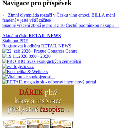
Navigace pro příspěvek
← Zimní olympiáda roztáčí v Česku vlnu emocí. BILLA mění
fandění v ještě větší zážitek
Snadné vrácení zboží je pro 8 z 10 Čechů podmínkou nákupu →
Aktuální číslo
RETAIL NEWS
Stáhnout PDF
Registrovat k odběru RETAIL NEWS