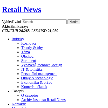
Retail News
Vyhledávání
Aktuální kurzy:
CZK/EUR
24,265
CZK/USD
21,039
Rubriky
Rozhovor
Trendy & trhy
Téma
Obchod
Sortiment
Vybavení, technika, design
IT & logistika
Personální management
Obaly & technologie
Ekonomika & právo
Komerční článek
Časopis
O časopisu
Archiv časopisu Retail News
Kontakty