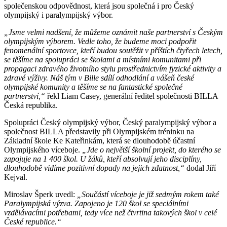
společenskou odpovědnost, která jsou společná i pro Český
olympijský i paralympijský výbor.
„Jsme velmi nadšení, že můžeme oznámit naše partnerství s Českým
olympijským výborem. Vedle toho, že budeme moci podpořit
fenomenální sportovce, kteří budou soutěžit v příštích čtyřech letech,
se těšíme na spolupráci se školami a místními komunitami při
propagaci zdravého životního stylu prostřednictvím fyzické aktivity a
zdravé výživy. Náš tým v Bille sdílí odhodlání a vášeň české
olympijské komunity a těšíme se na fantastické společné
partnerství,“
řekl Liam Casey, generální ředitel společnosti BILLA
Česká republika.
Spolupráci Český olympijský výbor, Český paralympijský výbor a
společnost BILLA představily při Olympijském tréninku na
Základní škole Ke Kateřinkám, která se dlouhodobě účastní
Olympijského víceboje.
„Jde o největší školní projekt, do kterého se
zapojuje na 1 400 škol. U žáků, kteří absolvují jeho disciplíny,
dlouhodobě vidíme pozitivní dopady na jejich zdatnost,“
dodal Jiří
Kejval.
Miroslav Šperk uvedl:
„Součástí víceboje je již sedmým rokem také
Paralympijská výzva. Zapojeno je 120 škol se speciálními
vzdělávacími potřebami, tedy více než čtvrtina takových škol v celé
České republice.“