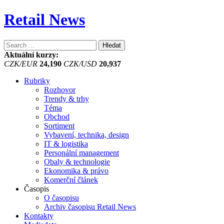
Retail News
Vyhledávání
Aktuální kurzy:
CZK/EUR
24,190
CZK/USD
20,937
Rubriky
Rozhovor
Trendy & trhy
Téma
Obchod
Sortiment
Vybavení, technika, design
IT & logistika
Personální management
Obaly & technologie
Ekonomika & právo
Komerční článek
Časopis
O časopisu
Archiv časopisu Retail News
Kontakty