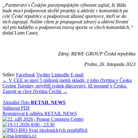
„Partnerství s Českým paralympijským výborem zajistí, že Billa
bude moci podporovat skvělé projekty a aktivity v komunitách po
celé České republice a podporovat úžasné sportovce, kteří se do
nich zapojují. Naším cílem je propagovat zdravý a aktivní životní
styl pro každého a podporovat rozvoj sportu ve všech komunitách,“
dodal Liam Casey.
Zdroj: REWE GROUP Česká republika
Praha, 26. listopadu 2023
Sdílet:
Facebook
Twitter
LinkedIn
E-mail
Navigace
← V CEE se staví 5 milionů metrů skladů, z toho čtvrtina v Česku
Giving Tuesday, největší svátek dárcovství, již poosmé v Česku.
pro
Zapojit se chce čtvrtina Čechů →
příspěvek
Aktuální číslo
RETAIL NEWS
Stáhnout PDF
Registrovat k odběru RETAIL NEWS