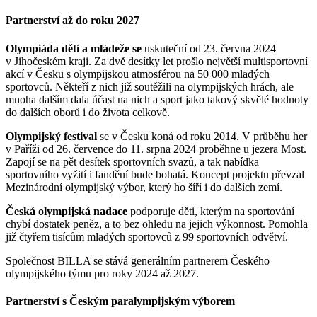
Partnerství až do roku 2027
Olympiáda dětí a mládeže se
uskuteční od 23. června 2024
v Jihočeském kraji. Za dvě desítky let prošlo největší multisportovní
akcí v Česku s olympijskou atmosférou na 50 000 mladých
sportovců. Někteří z nich již soutěžili na olympijských hrách, ale
mnoha dalším dala účast na nich a sport jako takový skvělé hodnoty
do dalších oborů i do života celkově.
Olympijský festival
se v Česku koná od roku 2014. V průběhu her
v Paříži od 26. července do 11. srpna 2024 proběhne u jezera Most.
Zapojí se na pět desítek sportovních svazů, a tak nabídka
sportovního vyžití i fandění bude bohatá. Koncept projektu převzal
Mezinárodní olympijský výbor, který ho šíří i do dalších zemí.
Česká olympijská nadace
podporuje děti, kterým na sportování
chybí dostatek peněz, a to bez ohledu na jejich výkonnost. Pomohla
již čtyřem tisícům mladých sportovců z 99 sportovních odvětví.
Společnost BILLA se stává generálním partnerem Českého
olympijského týmu pro roky 2024 až 2027.
Partnerství s Českým paralympijským výborem