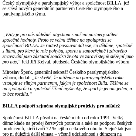
Český olympijský a paralympijský výbor a společnost BILLA, jež
se stává novým generálním partnerem Českého olympijského a
paralympijského týmu.
„Vždy je pro nás důležité, abychom s našimi partnery sdíleli
společné hodnoty. Proto se velmi těšíme na spolupráci se
společností BILLA. Je radost posouvat dál vše, co děláme, společně
s lidmi, pro které je role pohybu, sportu a samozřejmě i zdravého
stravování jako základní součásti života ve zdraví stejně stěžejní jako
pro nás,“
řekl Jiří Kejval, předseda Českého olympijského výboru.
Miroslav Šperk, generální sekretář Českého paralympijského
výboru, dodal:
„Je skvělé, že můžeme do paralympijského roku
vstoupit se silným partnerem, jakým je společnost Billa. Těšíme se
na spolupráci a společné šíření myšlenky, že sport je jenom jeden, a
to bez rozdílu.“
BILLA podpoří zejména olympijské projekty pro mládež
Společnost BILLA působí na českém trhu od roku 1991. Velký
důraz klade na prodej čerstvých potravin a také na podporu českých
producentů, kteří tvoří 72 % jejího celkového obratu. Stejně tak jsou
pro ni důležitá další témata – včetně udržitelnosti s důrazem na