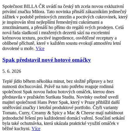
Společnost BILLA ČR uvádí na český trh zcela novou exkluzivní
privátní značku Milora. Tato novinka přináší zákazníkům jedinečný
zážitek v podobě prémiových zmrzlin a poctivých cukrovinek, který
je inspirován těmi nejlepšími řemeslnými cukrárnami a
zmrzlinárnami, a přenáší ho přímo do regálů svých prodejen. Celá
nová řada sladkostí i mražených dezertů sází na excelentní
krémovou texturu, poctivé ingredience, osvědčené receptury a
oblíbené příchutě, které v každém soustu evokují atmosféru letní
dovolené u moře.
Více
Spak představil nové hotové omáčky
5. 6. 2026
Teplé jídlo během několika minut, bez složité přípravy a bez
nutnosti dochucování. Právě na tuto potřebu reaguje rodinná
společnost Spak novou řadou hotových omáček, kterou dnes
představila v pražském Surikata Studiu. Novinky osobně uvedl
majitel společnosti Hans Peter Spak, který v Praze přiblížil další
směřování značky i letošní produktové portfolio. Čtyři varianty
Tomato, Curry, Creamy & Spicy a Mac & Cheese mají nabídnout
jednoduché řešení pro každodenní domácí vaření. Součástí setkání
byla také ochutnávka, která ukázala praktické využití omáček v
běžné kuchyni.
Více