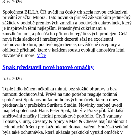
8. 6. 2026
Společnost BILLA ČR uvádí na český trh zcela novou exkluzivní
privátní značku Milora. Tato novinka přináší zákazníkům jedinečný
zážitek v podobě prémiových zmrzlin a poctivých cukrovinek, který
je inspirován těmi nejlepšími řemeslnými cukrárnami a
zmrzlinárnami, a přenáší ho přímo do regálů svých prodejen. Celá
nová řada sladkostí i mražených dezertů sází na excelentní
krémovou texturu, poctivé ingredience, osvědčené receptury a
oblíbené příchutě, které v každém soustu evokují atmosféru letní
dovolené u moře.
Více
Spak představil nové hotové omáčky
5. 6. 2026
Teplé jídlo během několika minut, bez složité přípravy a bez
nutnosti dochucování. Právě na tuto potřebu reaguje rodinná
společnost Spak novou řadou hotových omáček, kterou dnes
představila v pražském Surikata Studiu. Novinky osobně uvedl
majitel společnosti Hans Peter Spak, který v Praze přiblížil další
směřování značky i letošní produktové portfolio. Čtyři varianty
Tomato, Curry, Creamy & Spicy a Mac & Cheese mají nabídnout
jednoduché řešení pro každodenní domácí vaření. Součástí setkání
byla také ochutnávka, která ukázala praktické využití omáček v