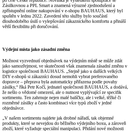
po celé České republice. Novinka je výsledkem spolupráce se
Zásilkovnou a PPL Smart a znamená výrazné zjednodušení a
zpřístupnění online nakupování v e-shopu BAUHAUS, který byl
spuštěn v lednu 2022. Zavedení této služby bylo součástí
dlouhodobého úsilí o vylepšování zákaznického komfortu a přináší
větší flexibilitu při doručování.
Výdejní místa jako zásadní změna
Možnost vyzvednutí objednávek na výdejním místě se může zdát
jako samozřejmost, ve skutečnosti však znamenala zásadní změnu v
logistice společnosti BAUHAUS. „Stejně jako u dalších velkých
DIY e-shopů si zákazníci dosud nemohli vybrat preferovaného
dopravce – přeprava byla automaticky přiřazena podle povahy
zásilky,“ říká Petr Kočí, jednatel společnosti BAUHAUS, a dodává,
že nešlo o vědomé omezení, ale o nutnost vyplývající ze specifik
sortimentu. Ten zahrnuje nejen malé balíčky, ale i velké, těžké či
rozměrné zásilky a často kombinaci více typů zboží v jedné
objednávce.
„V našem sortimentu najdete jak drobné nářadí, tak objemné
produkty, které se nevejdou do běžného výdejního boxu, a zároveň
zboží, které vyžaduje speciální manipulaci. Přidání nové možnosti