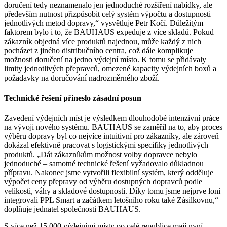
doručení tedy neznamenalo jen jednoduché rozšíření nabídky, ale
především nutnost přizpůsobit celý systém výpočtu a dostupnosti
jednotlivých metod dopravy,“ vysvětluje Petr Kočí. Důležitým
faktorem bylo i to, že BAUHAUS expeduje z více skladů. Pokud
zákazník objedná více produktů najednou, může každý z nich
pocházet z jiného distribučního centra, což dále komplikuje
možnosti doručení na jedno výdejní místo. K tomu se přidávaly
limity jednotlivých přepravců, omezené kapacity výdejních boxů a
požadavky na doručování nadrozměrného zboží.
Technické řešení přineslo zásadní posun
Zavedení výdejních míst je výsledkem dlouhodobé intenzivní práce
na vývoji nového systému. BAUHAUS se zaměřil na to, aby proces
výběru dopravy byl co nejvíce intuitivní pro zákazníky, ale zároveň
dokázal efektivně pracovat s logistickými specifiky jednotlivých
produktů. „Dát zákazníkům možnost volby dopravce nebylo
jednoduché – samotné technické řešení vyžadovalo důkladnou
přípravu. Nakonec jsme vytvořili flexibilní systém, který odděluje
výpočet ceny přepravy od výběru dostupných dopravců podle
velikosti, váhy a skladové dostupnosti. Díky tomu jsme nejprve loni
integrovali PPL Smart a začátkem letošního roku také Zásilkovnu,“
doplňuje jednatel společnosti BAUHAUS.
S více než 15 000 výdejními místy po celé republice mají nyní