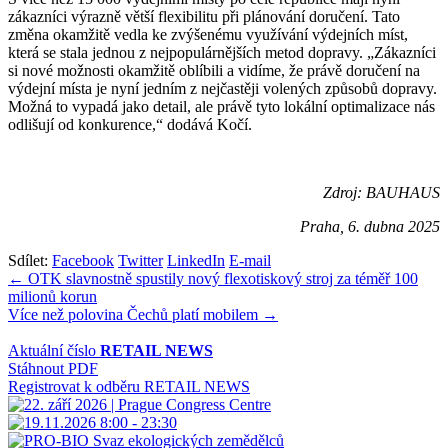
zákazníci výrazně větší flexibilitu při plánování doručení. Tato
změna okamžitě vedla ke zvýšenému využívání výdejních míst,
která se stala jednou z nejpopulárnějších metod dopravy. „Zákazníci
si nové možnosti okamžitě oblíbili a vidíme, že právě doručení na
výdejní místa je nyní jedním z nejčastěji volených způsobů dopravy.
Možná to vypadá jako detail, ale právě tyto lokální optimalizace nás
odlišují od konkurence,“ dodává Kočí.
Zdroj: BAUHAUS
Praha, 6. dubna 2025
Sdílet:
Facebook
Twitter
LinkedIn
E-mail
Navigace
← OTK slavnostně spustily nový flexotiskový stroj za téměř 100
milionů korun
pro
Více než polovina Čechů platí mobilem →
příspěvek
Aktuální číslo
RETAIL NEWS
Stáhnout PDF
Registrovat k odběru RETAIL NEWS