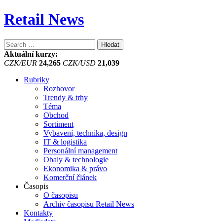
Retail News
Vyhledávání
Aktuální kurzy:
CZK/EUR
24,265
CZK/USD
21,039
Rubriky
Rozhovor
Trendy & trhy
Téma
Obchod
Sortiment
Vybavení, technika, design
IT & logistika
Personální management
Obaly & technologie
Ekonomika & právo
Komerční článek
Časopis
O časopisu
Archiv časopisu Retail News
Kontakty