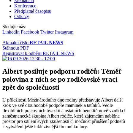
Mediadata
Konference
Předplatné časopisu
Odkazy
Sledujte nás:
LinkedIn
Facebook
Twitter
Instagram
Aktuální číslo
RETAIL NEWS
Stáhnout PDF
Registrovat k odběru RETAIL NEWS
Albert posiluje podporu rodičů: Téměř
polovina z nich se po rodičovské vrací
zpět do společnosti
U příležitosti Mezinárodního dne rodiny představuje Albert další
krok ve své dlouhodobé podpoře maminek a tatínků. Vedle
flexibilních pracovních úvazků a ostatních benefitů nově vznikla i
zaměstnanecká skupina Albert rodiče, která zájemcům nabídne
prostor pro sdílení svých zkušeností či možnost přinášení podnětů
k vytváření ještě inkluzivnější firemní kultury.