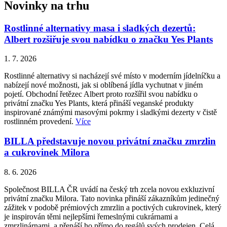
Novinky na trhu
Rostlinné alternativy masa i sladkých dezertů:
Albert rozšiřuje svou nabídku o značku Yes Plants
1. 7. 2026
Rostlinné alternativy si nacházejí své místo v moderním jídelníčku a
nabízejí nové možnosti, jak si oblíbená jídla vychutnat v jiném
pojetí. Obchodní řetězec Albert proto rozšířil svou nabídku o
privátní značku Yes Plants, která přináší veganské produkty
inspirované známými masovými pokrmy i sladkými dezerty v čistě
rostlinném provedení.
Více
BILLA představuje novou privátní značku zmrzlin
a cukrovinek Milora
8. 6. 2026
Společnost BILLA ČR uvádí na český trh zcela novou exkluzivní
privátní značku Milora. Tato novinka přináší zákazníkům jedinečný
zážitek v podobě prémiových zmrzlin a poctivých cukrovinek, který
je inspirován těmi nejlepšími řemeslnými cukrárnami a
zmrzlinárnami, a přenáší ho přímo do regálů svých prodejen. Celá