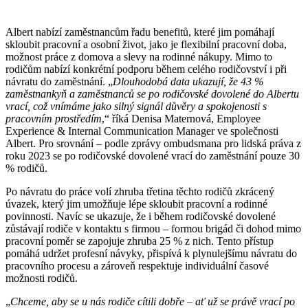
Albert nabízí zaměstnancům řadu benefitů, které jim pomáhají
skloubit pracovní a osobní život, jako je flexibilní pracovní doba,
možnost práce z domova a slevy na rodinné nákupy. Mimo to
rodičům nabízí konkrétní podporu během celého rodičovství i při
návratu do zaměstnání. „
Dlouhodobá data ukazují, že 43 %
zaměstnankyň a zaměstnanců se po rodičovské dovolené do Albertu
vrací, což vnímáme jako silný signál důvěry a spokojenosti s
pracovním prostředím
,“ říká Denisa Maternová, Employee
Experience & Internal Communication Manager ve společnosti
Albert. Pro srovnání – podle zprávy ombudsmana pro lidská práva z
roku 2023 se po rodičovské dovolené vrací do zaměstnání pouze 30
% rodičů.
Po návratu do práce volí zhruba třetina těchto rodičů zkrácený
úvazek, který jim umožňuje lépe skloubit pracovní a rodinné
povinnosti. Navíc se ukazuje, že i během rodičovské dovolené
zůstávají rodiče v kontaktu s firmou – formou brigád či dohod mimo
pracovní poměr se zapojuje zhruba 25 % z nich. Tento přístup
pomáhá udržet profesní návyky, přispívá k plynulejšímu návratu do
pracovního procesu a zároveň respektuje individuální časové
možnosti rodičů.
„
Chceme, aby se u nás rodiče cítili dobře – ať už se právě vrací po