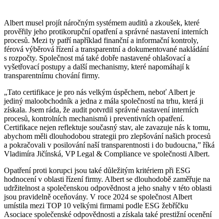
Albert musel projít náročným systémem auditů a zkoušek, které
prověřily jeho protikorupční opatření a správné nastavení interních
procesů. Mezi ty patří například finanční a informační kontroly,
férová výběrová řízení a transparentní a dokumentované nakládání
s rozpočty. Společnost má také dobře nastavené ohlašovací a
vyšetřovací postupy a další mechanismy, které napomáhají k
transparentnímu chování firmy.
„Tato certifikace je pro nás velkým úspěchem, neboť Albert je
jediný maloobchodník a jedna z mála společností na trhu, která ji
získala. Jsem ráda, že audit potvrdil správné nastavení interních
procesů, kontrolních mechanismů i preventivních opatření.
Certifikace nejen reflektuje současný stav, ale zavazuje nás k tomu,
abychom měli dlouhodobou strategii pro zlepšování našich procesů
a pokračovali v posilování naší transparentnosti i do budoucna,” říká
Vladimíra Jičínská, VP Legal & Compliance ve společnosti Albert.
Opatření proti korupci jsou také důležitým kritériem při ESG
hodnocení v oblasti řízení firmy. Albert se dlouhodobě zaměřuje na
udržitelnost a společenskou odpovědnost a jeho snahy v této oblasti
jsou pravidelně oceňovány. V roce 2024 se společnost Albert
umístila mezi TOP 10 velkými firmami podle ESG žebříčku
Asociace společenské odpovědnosti a získala také prestižní ocenění