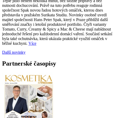
Teplé jídlo během několika minut, bez složité přípravy a bez
nutnosti dochucování. Právě na tuto potřebu reaguje rodinná
společnost Spak novou řadou hotových omáček, kterou dnes
představila v pražském Surikata Studiu. Novinky osobně uvedl
majitel společnosti Hans Peter Spak, který v Praze přiblížil další
směřování značky i letošní produktové portfolio. Čtyři varianty
Tomato, Curry, Creamy & Spicy a Mac & Cheese mají nabídnout
jednoduché řešení pro každodenní domácí vaření. Součástí setkání
byla také ochutnávka, která ukázala praktické využití omáček v
běžné kuchyni.
Více
Další novinky
Partnerské časopisy