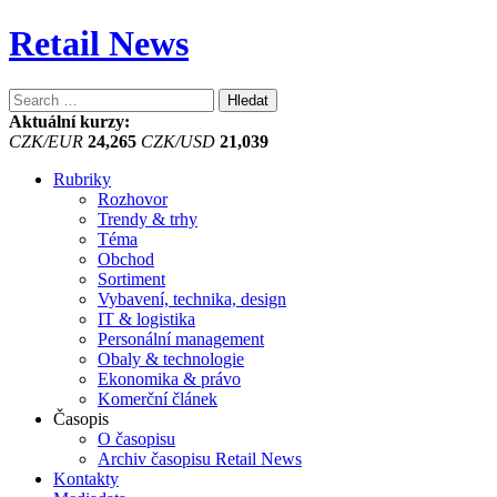
Retail News
Vyhledávání
Aktuální kurzy:
CZK/EUR
24,265
CZK/USD
21,039
Rubriky
Rozhovor
Trendy & trhy
Téma
Obchod
Sortiment
Vybavení, technika, design
IT & logistika
Personální management
Obaly & technologie
Ekonomika & právo
Komerční článek
Časopis
O časopisu
Archiv časopisu Retail News
Kontakty