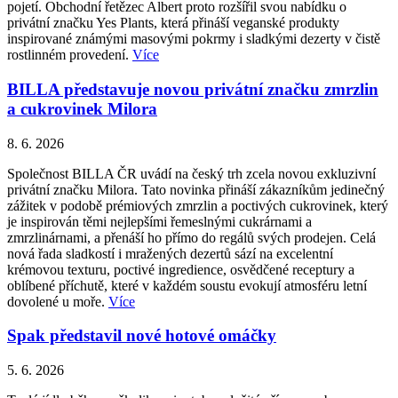
pojetí. Obchodní řetězec Albert proto rozšířil svou nabídku o
privátní značku Yes Plants, která přináší veganské produkty
inspirované známými masovými pokrmy i sladkými dezerty v čistě
rostlinném provedení.
Více
BILLA představuje novou privátní značku zmrzlin
a cukrovinek Milora
8. 6. 2026
Společnost BILLA ČR uvádí na český trh zcela novou exkluzivní
privátní značku Milora. Tato novinka přináší zákazníkům jedinečný
zážitek v podobě prémiových zmrzlin a poctivých cukrovinek, který
je inspirován těmi nejlepšími řemeslnými cukrárnami a
zmrzlinárnami, a přenáší ho přímo do regálů svých prodejen. Celá
nová řada sladkostí i mražených dezertů sází na excelentní
krémovou texturu, poctivé ingredience, osvědčené receptury a
oblíbené příchutě, které v každém soustu evokují atmosféru letní
dovolené u moře.
Více
Spak představil nové hotové omáčky
5. 6. 2026