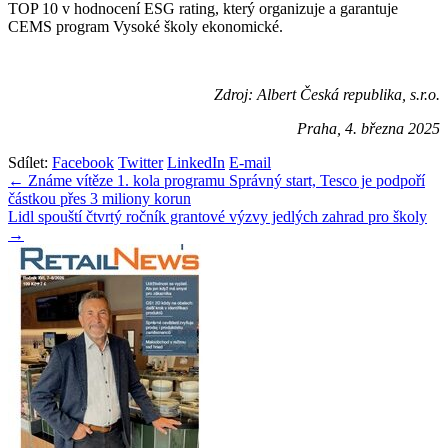
TOP 10 v hodnocení ESG rating, který organizuje a garantuje
CEMS program Vysoké školy ekonomické.
Zdroj: Albert Česká republika, s.r.o.
Praha, 4. března 2025
Sdílet:
Facebook
Twitter
LinkedIn
E-mail
Navigace
← Známe vítěze 1. kola programu Správný start, Tesco je podpoří
částkou přes 3 miliony korun
pro
Lidl spouští čtvrtý ročník grantové výzvy jedlých zahrad pro školy
příspěvek
→