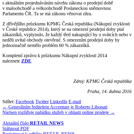
s aktuálním projednáváním návrhu zákona o prodejní době
v maloobchodě a velkoobchodě Poslaneckou sněmovnou
Parlamentu ČR. Ta se má zákonu věnovat zítra.
Z dřívějšího průzkumu KPMG Česká republika (Nákupní zvyklosti
v České republice 2014), který se na omezení prodejní doby ptal
zákazníků, vyplynulo, že každý třetí nakupující by o svátcích nebo v
neděli uvítal obchody otevřené. S omezením prodejní doby by
jednoznačně nemělo problém 60 % zákazníků.
Kompletní zprávu k průzkumu Nákupní zvyklosti 2014
naleznete
ZDE
Zdroj: KPMG Česká republika
Praha, 14. dubna 2016
Sdílet:
Facebook
Twitter
LinkedIn
E-mail
Navigace
← Generálním ředitelem Accenture je Roberto Libonati
Nielsen rozšiřuje nabídku služeb v oblasti online prodeje →
pro
příspěvek
Aktuální číslo
RETAIL NEWS
Stáhnout PDF
Registrovat k odběru RETAIL NEWS