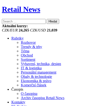
Retail News
Vyhledávání
Aktuální kurzy:
CZK/EUR
24,265
CZK/USD
21,039
Rubriky
Rozhovor
Trendy & trhy
Téma
Obchod
Sortiment
Vybavení, technika, design
IT & logistika
Personální management
Obaly & technologie
Ekonomika & právo
Komerční článek
Časopis
O časopisu
Archiv časopisu Retail News
Kontakty