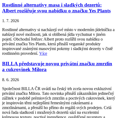
Rostlinné alternativy masa i sladkých dezertů:
Albert rozšiřuje svou nabídku o značku Yes Plants
1. 7. 2026
Rostlinné alternativy si nacházejí své místo v moderním jídelníčku a
nabízejí nové možnosti, jak si oblíbená jídla vychutnat v jiném
pojetí. Obchodní řetězec Albert proto rozšířil svou nabídku o
privátní značku Yes Plants, která přináší veganské produkty
inspirované známými masovými pokrmy i sladkými dezerty v čistě
rostlinném provedení.
Více
BILLA představuje novou privátní značku zmrzlin
a cukrovinek Milora
8. 6. 2026
Společnost BILLA ČR uvádí na český trh zcela novou exkluzivní
privátní značku Milora. Tato novinka přináší zákazníkům jedinečný
zážitek v podobě prémiových zmrzlin a poctivých cukrovinek, který
je inspirován těmi nejlepšími řemeslnými cukrárnami a
zmrzlinárnami, a přenáší ho přímo do regálů svých prodejen. Celá
nová řada sladkostí i mražených dezertů sází na excelentní
krémovou texturu, poctivé ingredience, osvědčené receptury a