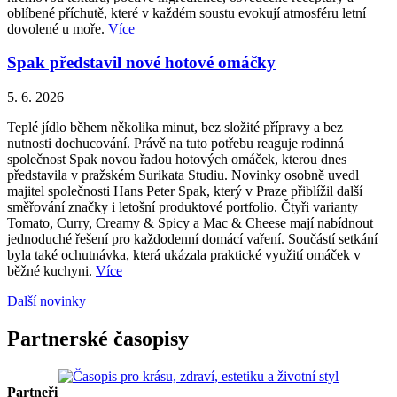
oblíbené příchutě, které v každém soustu evokují atmosféru letní
dovolené u moře.
Více
Spak představil nové hotové omáčky
5. 6. 2026
Teplé jídlo během několika minut, bez složité přípravy a bez
nutnosti dochucování. Právě na tuto potřebu reaguje rodinná
společnost Spak novou řadou hotových omáček, kterou dnes
představila v pražském Surikata Studiu. Novinky osobně uvedl
majitel společnosti Hans Peter Spak, který v Praze přiblížil další
směřování značky i letošní produktové portfolio. Čtyři varianty
Tomato, Curry, Creamy & Spicy a Mac & Cheese mají nabídnout
jednoduché řešení pro každodenní domácí vaření. Součástí setkání
byla také ochutnávka, která ukázala praktické využití omáček v
běžné kuchyni.
Více
Další novinky
Partnerské časopisy
Partneři